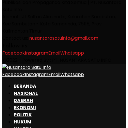
Publikasi dan Propaganda Kita Semua | PT. Nusantara
Satu Info
Alamat : Jl. Sultan Aliminudin, Kelurahan Sambutan,
Kec.Sambutan - Kota Samarinda, 75115, Prov.
Kalimantan Timur
Contact us:
nusantarasatuinfo@gmail.com
Follow us
Facebook
Instagram
Email
Whatsapp
@2022 - Powered By : PT. NUSANTARA SATU INFO
Facebook
Instagram
Email
Whatsapp
BERANDA
NASIONAL
DAERAH
EKONOMI
POLITIK
HUKUM