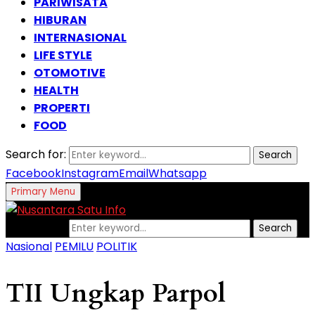
PARIWISATA
HIBURAN
INTERNASIONAL
LIFE STYLE
OTOMOTIVE
HEALTH
PROPERTI
FOOD
Search for:
Search
Facebook
Instagram
Email
Whatsapp
Primary Menu
Search for:
Search
Nasional
PEMILU
POLITIK
TII Ungkap Parpol