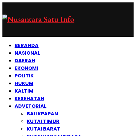
BERANDA
NASIONAL
DAERAH
EKONOMI
POLITIK
HUKUM
KALTIM
KESEHATAN
ADVETORIAL
BALIKPAPAN
KUTAI TIMUR
KUTAI BARAT