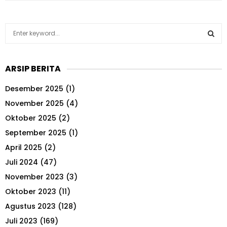
S
e
a
S
r
ARSIP BERITA
c
E
h
Desember 2025
(1)
f
A
o
November 2025
(4)
r
R
Oktober 2025
(2)
:
September 2025
(1)
C
April 2025
(2)
H
Juli 2024
(47)
November 2023
(3)
Oktober 2023
(11)
Agustus 2023
(128)
Juli 2023
(169)