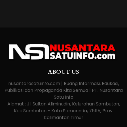
ABOUT US
nusantarasatuinfo.com | Ruang Informasi, Edukasi,
Publikasi dan Propaganda Kita Semua | PT. Nusantara
Satu Info
Alamat : Jl. Sultan Aliminudin, Kelurahan Sambutan,
Kec.Sambutan - Kota Samarinda, 75115, Prov.
Kalimantan Timur