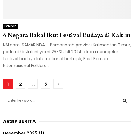
Daerah
6 Negara Bakal Ikut Festival Budaya di Kaltim
NSI.com, SAMARINDA – Pemerintah provinsi Kalimantan Timur,
pada akhir Juli ini yakni 25-31 Juli 2024, akan menggelar
festival budaya International bertajuk, East Borneo
Internasional Folklore...
Paginasi
1
2
…
5
pos
S
e
a
S
r
ARSIP BERITA
c
E
h
Desember 2025
(1)