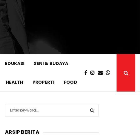
EDUKASI
SENI & BUDAYA
HEALTH
PROPERTI
FOOD
S
e
a
S
r
ARSIP BERITA
c
E