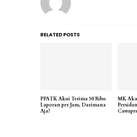
RELATED POSTS
PPATK Akui Terima 50 Ribu
MK Aka
Laporan per Jam, Darimana
Persidan
Aja?
Cawapr