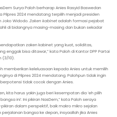
asDem Surya Paloh berharap Anies Rasyid Baswedan
a Pilpres 2024 mendatang terpilih menjadi presiden
n Joko Widodo.
Zaken kabinet
adalah formasi pejabat
g ahli di bidangnya masing-masing dan bukan sekadar
mendapatkan zaken kabinet yang kuat, soliditas,
g enggak bisa ditawar,” kata Paloh di Kantor DPP Partai
 (3/10).
oh memberikan keleluasaan kepada Anies untuk memilih
ginya di Pilpres 2024 mendatang. Palohpun tidak ingin
berpotensi tidak cocok dengan Anies.
en, kita harus yakin juga beri kesempatan dia ‘eh pilih
bangsa ini’. Ini pikiran NasDem,” kata Paloh seraya
ikiran dalam perspektif, baik makro mikro sejalan
 perjalanan bangsa ke depan, insyaallah jika Anies