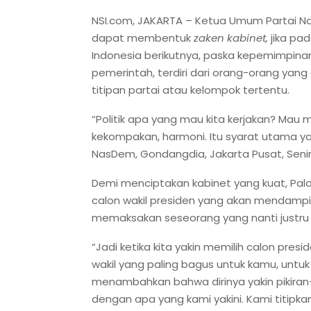
NSI.com, JAKARTA – Ketua Umum Partai N
dapat membentuk
zaken kabinet,
jika pad
Indonesia berikutnya, paska kepemimpina
pemerintah, terdiri dari orang-orang yan
titipan partai atau kelompok tertentu.
“Politik apa yang mau kita kerjakan? Mau 
kekompakan, harmoni. Itu syarat utama yan
NasDem, Gondangdia, Jakarta Pusat, Senin
Demi menciptakan kabinet yang kuat, Pal
calon wakil presiden yang akan mendampin
memaksakan seseorang yang nanti justru 
“Jadi ketika kita yakin memilih calon presid
wakil yang paling bagus untuk kamu, untuk 
menambahkan bahwa dirinya yakin pikiran-p
dengan apa yang kami yakini. Kami titipkan