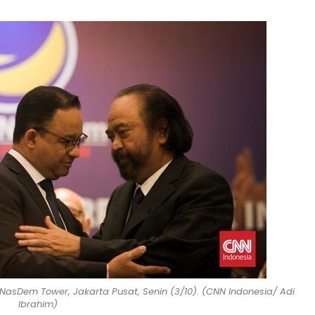
NasDem Tower, Jakarta Pusat, Senin (3/10). (CNN Indonesia/ Adi
Ibrahim)