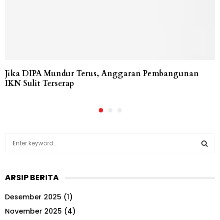
Jika DIPA Mundur Terus, Anggaran Pembangunan
IKN Sulit Terserap
S
e
a
S
r
ARSIP BERITA
c
E
h
Desember 2025
(1)
f
A
o
November 2025
(4)