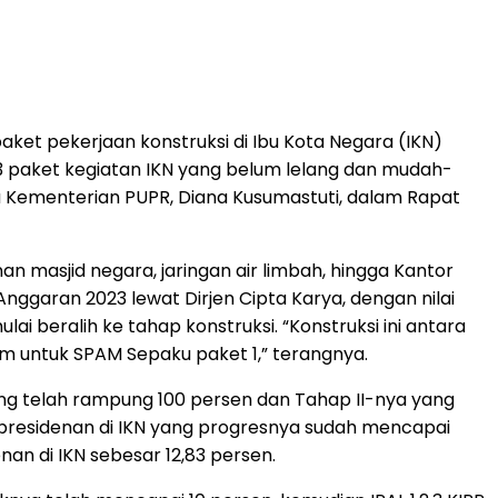
t pekerjaan konstruksi di Ibu Kota Negara (IKN)
a 23 paket kegiatan IKN yang belum lelang dan mudah-
ya Kementerian PUPR, Diana Kusumastuti, dalam Rapat
 masjid negara, jaringan air limbah, hingga Kantor
ggaran 2023 lewat Dirjen Cipta Karya, dengan nilai
ai beralih ke tahap konstruksi. “Konstruksi ini antara
um untuk SPAM Sepaku paket 1,” terangnya.
ng telah rampung 100 persen dan Tahap II-nya yang
presidenan di IKN yang progresnya sudah mencapai
n di IKN sebesar 12,83 persen.