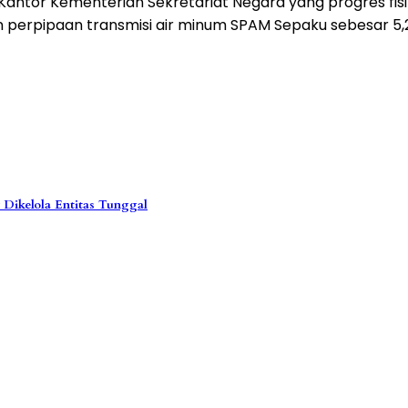
tor Kementerian Sekretariat Negara yang progres fisikn
n perpipaan transmisi air minum SPAM Sepaku sebesar 5,
 Dikelola Entitas Tunggal