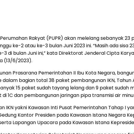
erumahan Rakyat (PUPR) akan melelang sebanyak 23 pake
minggu ke-2 atau ke-3 bulan Juni 2023 ini. “Masih ada sis
 di bulan Juni ini,” kata Direktorat Jenderal Cipta Kar
a (13/6/2023).
nan Prasarana Pemerintahan II Ibu Kota Negara, bangunan
e dalam bagian total 38 paket pembangunan IKN, Tahun An
ebanyak 15 paket sudah tayang lelang dan 9 paket sudah mul
t di 1C dan pembangunan jaringan pipa transmisi air min
 IKN yakni Kawasan Inti Pusat Pemerintahan Tahap I ya
 Gedung Kantor Presiden pada Kawasan Istana Negara Ke
serta Lapangan Upacara pada Kawasan Istana Kepresidena