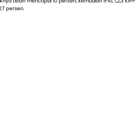
ya telah mencapai 10 persen, kemudian IPAL 1,2,3 KIPP
27 persen.