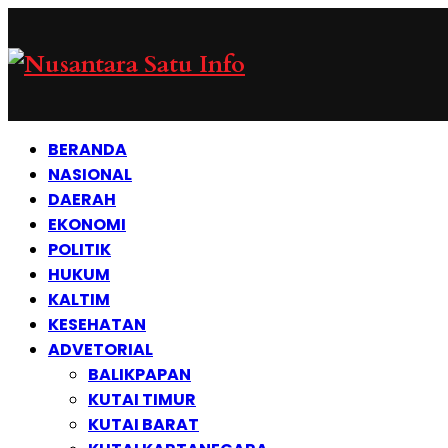
BERANDA
NASIONAL
DAERAH
EKONOMI
POLITIK
HUKUM
KALTIM
KESEHATAN
ADVETORIAL
BALIKPAPAN
KUTAI TIMUR
KUTAI BARAT