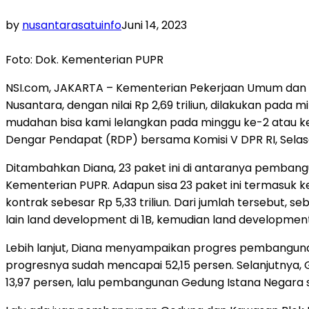
by
nusantarasatuinfo
Juni 14, 2023
Foto: Dok. Kementerian PUPR
NSI.com, JAKARTA – Kementerian Pekerjaan Umum dan P
Nusantara, dengan nilai Rp 2,69 triliun, dilakukan pada 
mudahan bisa kami lelangkan pada minggu ke-2 atau ke-3
Dengar Pendapat (RDP) bersama Komisi V DPR RI, Selas
Ditambahkan Diana, 23 paket ini di antaranya pembangu
Kementerian PUPR. Adapun sisa 23 paket ini termasuk k
kontrak sebesar Rp 5,33 triliun. Dari jumlah tersebut, s
lain land development di 1B, kemudian land developmen
Lebih lanjut, Diana menyampaikan progres pembangunan
progresnya sudah mencapai 52,15 persen. Selanjutnya,
13,97 persen, lalu pembangunan Gedung Istana Negara 