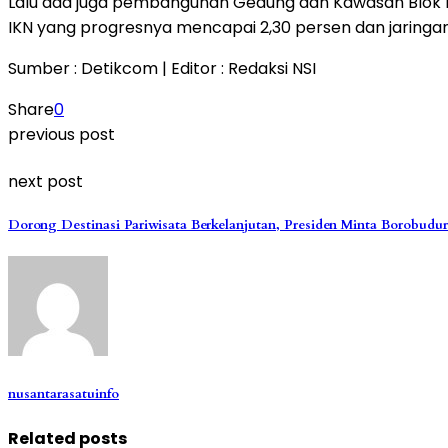
Lalu ada juga pembangunan Gedung dan Kawasan Blok Kan
IKN yang progresnya mencapai 2,30 persen dan jaringa
Sumber : Detikcom | Editor : Redaksi NSI
Share
0
previous post
next post
Dorong Destinasi Pariwisata Berkelanjutan, Presiden Minta Borobudur
nusantarasatuinfo
Related posts