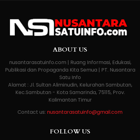
ABOUT US
nusantarasatuinfo.com | Ruang Informasi, Edukasi,
Publikasi dan Propaganda Kita Semua | PT. Nusantara
Satu Info
Alamat : Jl. Sultan Aliminudin, Kelurahan Sambutan,
Kec.Sambutan - Kota Samarinda, 75115, Prov.
Kalimantan Timur
Contact us:
nusantarasatuinfo@gmail.com
FOLLOW US