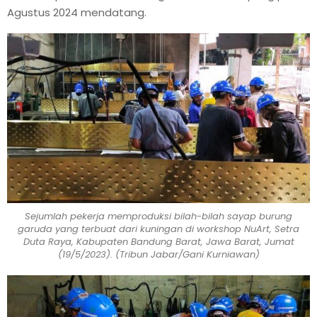
Agustus 2024 mendatang.
Sejumlah pekerja memproduksi bilah-bilah sayap burung
garuda yang terbuat dari kuningan di workshop NuArt, Setra
Duta Raya, Kabupaten Bandung Barat, Jawa Barat, Jumat
(19/5/2023). (Tribun Jabar/Gani Kurniawan)