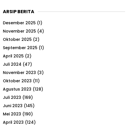
a
S
r
ARSIP BERITA
c
E
h
Desember 2025
(1)
f
A
o
November 2025
(4)
r
R
Oktober 2025
(2)
:
September 2025
(1)
C
April 2025
(2)
H
Juli 2024
(47)
November 2023
(3)
Oktober 2023
(11)
Agustus 2023
(128)
Juli 2023
(169)
Juni 2023
(145)
Mei 2023
(190)
April 2023
(124)