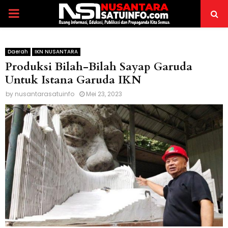
PRIMARY
MENU
Daerah
IKN NUSANTARA
Produksi Bilah-Bilah Sayap Garuda
Untuk Istana Garuda IKN
by
nusantarasatuinfo
Mei 23, 2023