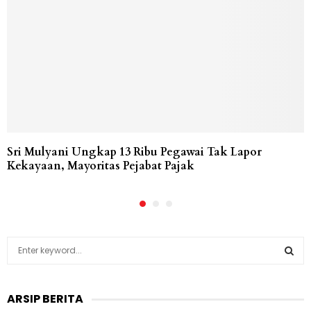
Sri Mulyani Ungkap 13 Ribu Pegawai Tak Lapor
Kekayaan, Mayoritas Pejabat Pajak
S
e
a
S
r
ARSIP BERITA
c
E