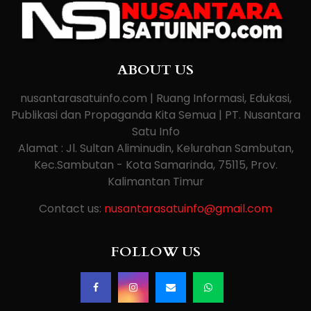
ABOUT US
nusantarasatuinfo.com | Ruang Informasi, Edukasi,
Publikasi dan Propaganda Kita Semua | PT. Nusantara
Satu Info
Alamat : Jl. Sultan Aliminudin, Kelurahan Sambutan,
Kec.Sambutan - Kota Samarinda, 75115, Prov.
Kalimantan Timur
Contact us:
nusantarasatuinfo@gmail.com
FOLLOW US