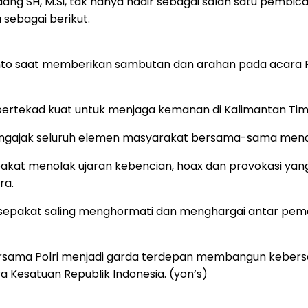
ng SH, M.Si, tak hanya hadir sebagai salah satu pembic
sebagai berikut.
ianto saat memberikan sambutan dan arahan pada acara F
bertekad kuat untuk menjaga kemanan di Kalimantan Timu
mengajak seluruh elemen masyarakat bersama-sama men
epakat menolak ujaran kebencian, hoax dan provokasi y
ra.
r, sepakat saling menghormati dan menghargai antar 
bersama Polri menjadi garda terdepan membangun kebe
a Kesatuan Republik Indonesia. (yon’s)