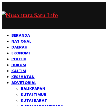
BERANDA
NASIONAL
DAERAH
EKONOMI
POLITIK
HUKUM
KALTIM
KESEHATAN
ADVETORIAL
BALIKPAPAN
KUTAI TIMUR
KUTAI BARAT