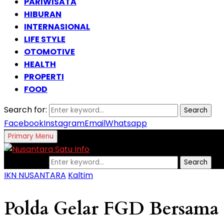
PARIWISATA
HIBURAN
INTERNASIONAL
LIFE STYLE
OTOMOTIVE
HEALTH
PROPERTI
FOOD
Search for:
Search
Facebook
Instagram
Email
Whatsapp
Primary Menu
Search for:
Search
IKN NUSANTARA
Kaltim
Polda Gelar FGD Bersama