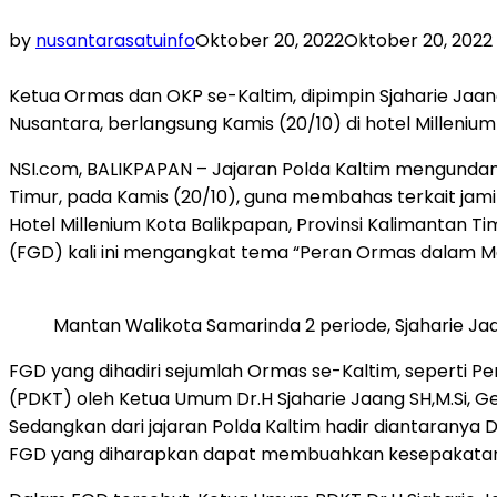
by
nusantarasatuinfo
Oktober 20, 2022
Oktober 20, 2022
Ketua Ormas dan OKP se-Kaltim, dipimpin Sjaharie Jaa
Nusantara, berlangsung Kamis (20/10) di hotel Millenium
NSI.com, BALIKPAPAN – Jajaran Polda Kaltim mengunda
Timur, pada Kamis (20/10), guna membahas terkait ja
Hotel Millenium Kota Balikpapan, Provinsi Kalimantan T
(FGD) kali ini mengangkat tema “Peran Ormas dalam
Mantan Walikota Samarinda 2 periode, Sjaharie J
FGD yang dihadiri sejumlah Ormas se-Kaltim, seperti P
(PDKT) oleh Ketua Umum Dr.H Sjaharie Jaang SH,M.Si, G
Sedangkan dari jajaran Polda Kaltim hadir diantaranya
FGD yang diharapkan dapat membuahkan kesepakatan