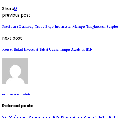
Share
0
previous post
Presiden : Berharap Trade Expo Indonesia, Mampu Tingkatkan Surpl
next post
Korsel Bakal Investasi Taksi Udara Tanpa Awak di IKN
nusantarasatuinfo
Related posts
Sri Mulyani : Anggaran IKN Nusantara Zona 1B-1C KI