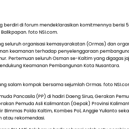
ng berdiri di forum mendeklarasikan komitmennya beris
 Balikpapan. foto NSI.com.
ng seluruh organisasi kemasyarakatan (Ormas) dan org
minan keamanan terhadap penyelenggaraan pembangunan 
imur. Pertemuan seluruh Osman se-Kaltim yang digagas ja
 Mendukung Keamanan Pembangunan Kota Nusantara.
aang salam kompak bersama sejumlah Ormas. foto NSI.co
emuda Pancasila (PP) di hadiri Daeng Sirua, Gerakan Pe
erakan Pemuda Asli Kalimantan (Gepak) Provinsi Kaliman
 Dir Bimmas Polda Kaltim, Kombes Pol, Anggie Yulianto 
 atau rekomendasi.