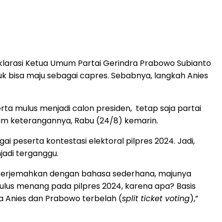
eklarasi Ketua Umum Partai Gerindra Prabowo Subianto
k bisa maju sebagai capres. Sebabnya, langkah Anies
 merta mulus menjadi calon presiden, tetap saja partai
am keterangannya, Rabu (24/8) kemarin.
ai peserta kontestasi elektoral pilpres 2024. Jadi,
adi terganggu.
a terjemahkan dengan bahasa sederhana, majunya
ulus menang pada pilpres 2024, karena apa? Basis
ra Anies dan Prabowo terbelah (
split ticket voting
),”