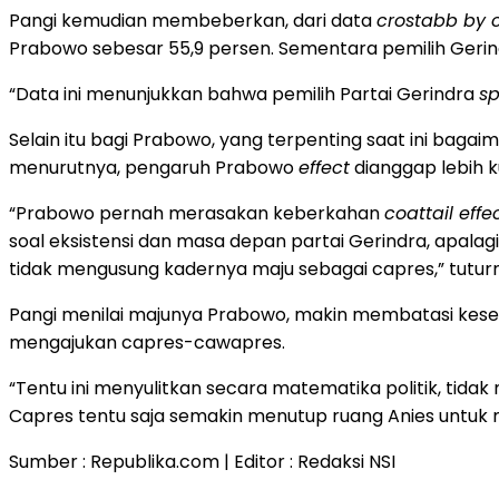
Pangi kemudian membeberkan, dari data
crostabb by 
Prabowo sebesar 55,9 persen. Sementara pemilih Geri
“Data ini menunjukkan bahwa pemilih Partai Gerindra
sp
Selain itu bagi Prabowo, yang terpenting saat ini bag
menurutnya, pengaruh Prabowo
effect
dianggap lebih 
“Prabowo pernah merasakan keberkahan
coattail effe
soal eksistensi dan masa depan partai Gerindra, apalagi
tidak mengusung kadernya maju sebagai capres,” tutur
Pangi menilai majunya Prabowo, makin membatasi kesemp
mengajukan capres-cawapres.
“Tentu ini menyulitkan secara matematika politik, tid
Capres tentu saja semakin menutup ruang Anies untuk me
Sumber : Republika.com | Editor : Redaksi NSI