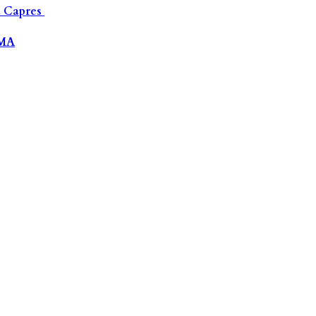
a Capres
-MA