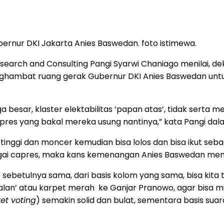
rnur DKI Jakarta Anies Baswedan. foto istimewa.
esearch and Consulting Pangi Syarwi Chaniago menilai, d
nghambat ruang gerak Gubernur DKI Anies Baswedan untu
iga besar, klaster elektabilitas ‘papan atas’, tidak serta
res yang bakal mereka usung nantinya,” kata Pangi dal
 tinggi dan moncer kemudian bisa lolos dan bisa ikut sebag
ai capres, maka kans kemenangan Anies Baswedan menj
sebetulnya sama, dari basis kolom yang sama, bisa kit
lan’ atau karpet merah ke Ganjar Pranowo, agar bisa m
ket voting
) semakin solid dan bulat, sementara basis sua