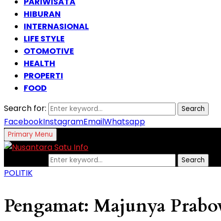
PARIWISATA
HIBURAN
INTERNASIONAL
LIFE STYLE
OTOMOTIVE
HEALTH
PROPERTI
FOOD
Search for:
Search
Facebook
Instagram
Email
Whatsapp
Primary Menu
Search for:
Search
POLITIK
Pengamat: Majunya Prabow