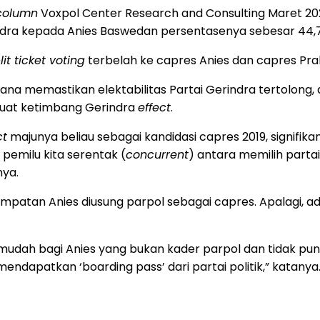
column
Voxpol Center Research and Consulting Maret 20
ndra kepada Anies Baswedan persentasenya sebesar 44,7
lit ticket voting
terbelah ke capres Anies dan capres Prab
aimana memastikan elektabilitas Partai Gerindra tertolo
kuat ketimbang Gerindra
effect
.
ct
majunya beliau sebagai kandidasi capres 2019, signifik
 pemilu kita serentak (
concurrent
) antara memilih parta
nya.
atan Anies diusung parpol sebagai capres. Apalagi, ada
ak mudah bagi Anies yang bukan kader parpol dan tidak p
ndapatkan ‘boarding pass’ dari partai politik,” katanya