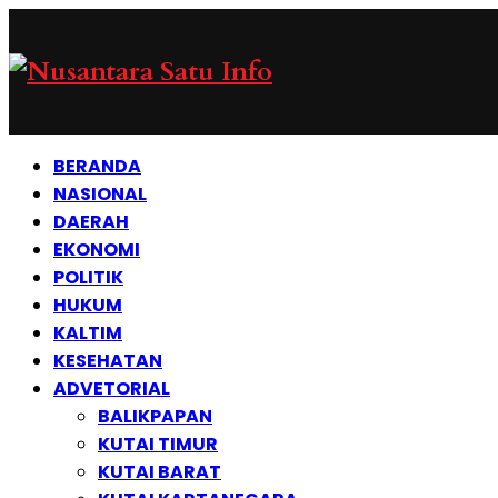
BERANDA
NASIONAL
DAERAH
EKONOMI
POLITIK
HUKUM
KALTIM
KESEHATAN
ADVETORIAL
BALIKPAPAN
KUTAI TIMUR
KUTAI BARAT