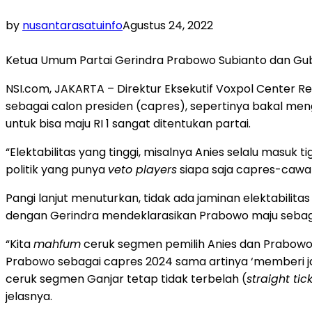
by
nusantarasatuinfo
Agustus 24, 2022
Ketua Umum Partai Gerindra Prabowo Subianto dan Gube
NSI.com, JAKARTA – Direktur Eksekutif Voxpol Center R
sebagai calon presiden (capres), sepertinya bakal me
untuk bisa maju RI 1 sangat ditentukan partai.
“Elektabilitas yang tinggi, misalnya Anies selalu masuk t
politik yang punya
veto players
siapa saja capres-cawap
Pangi lanjut menuturkan, tidak ada jaminan elektabilitas
dengan Gerindra mendeklarasikan Prabowo maju sebag
“Kita
mahfum
ceruk segmen pemilih Anies dan Prabowo 
Prabowo sebagai capres 2024 sama artinya ‘memberi ja
ceruk segmen Ganjar tetap tidak terbelah (
straight tic
jelasnya.