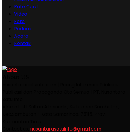
Rate Card
Video
Foto
Podcast
Acara
Kontak
About US
nusantarasatuinfo.com | Ruang Informasi, Edukasi,
Publikasi dan Propaganda Kita Semua | PT. Nusantara
Satu Info
Alamat : Jl. Sultan Aliminudin, Kelurahan Sambutan,
Kec.Sambutan - Kota Samarinda, 75115, Prov.
Kalimantan Timur
Contact us:
nusantarasatuinfo@gmail.com