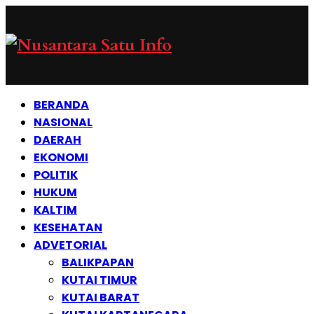
BERANDA
NASIONAL
DAERAH
EKONOMI
POLITIK
HUKUM
KALTIM
KESEHATAN
ADVETORIAL
BALIKPAPAN
KUTAI TIMUR
KUTAI BARAT