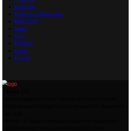
Kode Etik
Pedoman Media Siber
Rate Card
Video
Foto
Podcast
Acara
Kontak
About US
nusantarasatuinfo.com | Ruang Informasi, Edukasi,
Publikasi dan Propaganda Kita Semua | PT. Nusantara
Satu Info
Alamat : Jl. Sultan Aliminudin, Kelurahan Sambutan,
Kec.Sambutan - Kota Samarinda, 75115, Prov.