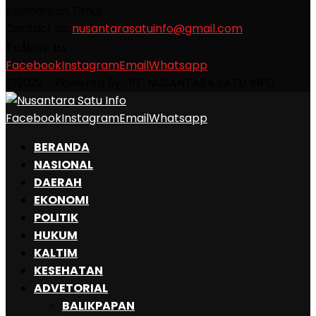
Kalimantan Timur
Contact us:
nusantarasatuinfo@gmail.com
Follow us
Facebook
Instagram
Email
Whatsapp
@2022 - Powered By : PT. NUSANTARA SATU INFO
Facebook
Instagram
Email
Whatsapp
BERANDA
NASIONAL
DAERAH
EKONOMI
POLITIK
HUKUM
KALTIM
KESEHATAN
ADVETORIAL
BALIKPAPAN