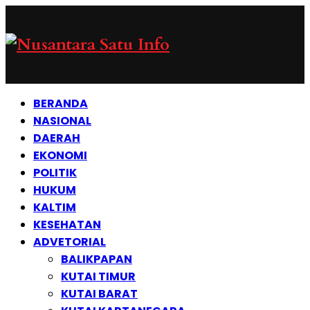
BERANDA
NASIONAL
DAERAH
EKONOMI
POLITIK
HUKUM
KALTIM
KESEHATAN
ADVETORIAL
BALIKPAPAN
KUTAI TIMUR
KUTAI BARAT