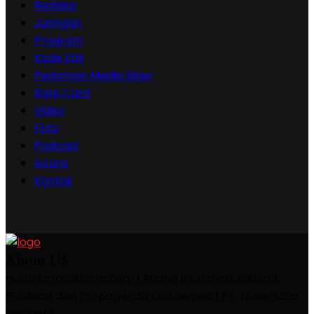
Redaksi
Jaringan
Program
Kode Etik
Pedoman Media Siber
Rate Card
Video
Foto
Podcast
Acara
Kontak
About US
nusantarasatuinfo.com | Ruang Informasi, Edukasi,
Publikasi dan Propaganda Kita Semua | PT. Nusantara
Satu Info