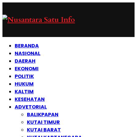
BERANDA
NASIONAL
DAERAH
EKONOMI
POLITIK
HUKUM
KALTIM
KESEHATAN
ADVETORIAL
BALIKPAPAN
KUTAI TIMUR
KUTAI BARAT