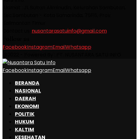
Alamat : Jl. Sultan Aliminudin, Kelurahan Sambutan,
Kec.Sambutan - Kota Samarinda, 75115, Prov.
Kalimantan Timur
Contact us:
nusantarasatuinfo@gmail.com
Follow us
Facebook
Instagram
Email
Whatsapp
@2022 - Powered By : PT. NUSANTARA SATU INFO
Facebook
Instagram
Email
Whatsapp
BERANDA
NASIONAL
DAERAH
EKONOMI
POLITIK
HUKUM
KALTIM
KESEHATAN