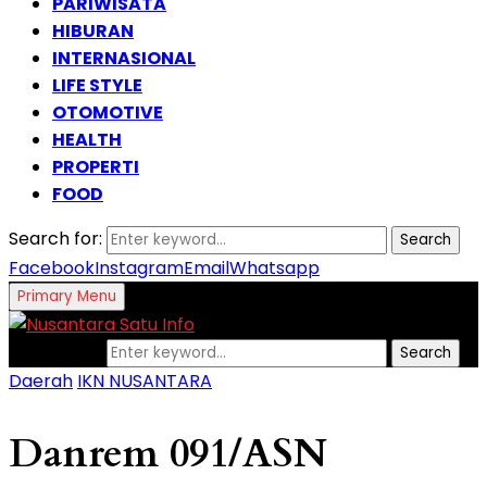
PARIWISATA
HIBURAN
INTERNASIONAL
LIFE STYLE
OTOMOTIVE
HEALTH
PROPERTI
FOOD
Search for:
Search
Facebook
Instagram
Email
Whatsapp
Primary Menu
Search for:
Search
Daerah
IKN NUSANTARA
Danrem 091/ASN