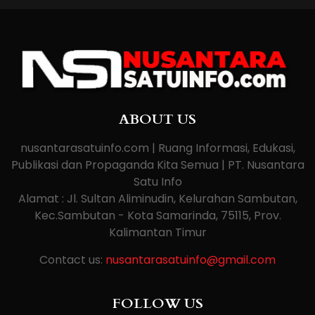
ABOUT US
nusantarasatuinfo.com | Ruang Informasi, Edukasi,
Publikasi dan Propaganda Kita Semua | PT. Nusantara
Satu Info
Alamat : Jl. Sultan Aliminudin, Kelurahan Sambutan,
Kec.Sambutan - Kota Samarinda, 75115, Prov.
Kalimantan Timur
Contact us:
nusantarasatuinfo@gmail.com
FOLLOW US