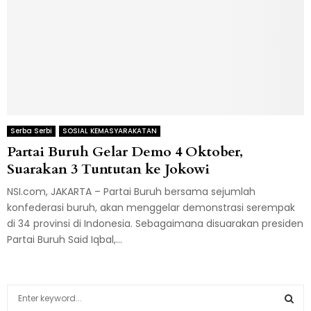
Serba Serbi
SOSIAL KEMASYARAKATAN
Partai Buruh Gelar Demo 4 Oktober,
Suarakan 3 Tuntutan ke Jokowi
NSI.com, JAKARTA – Partai Buruh bersama sejumlah
konfederasi buruh, akan menggelar demonstrasi serempak
di 34 provinsi di Indonesia. Sebagaimana disuarakan presiden
Partai Buruh Said Iqbal,...
S
e