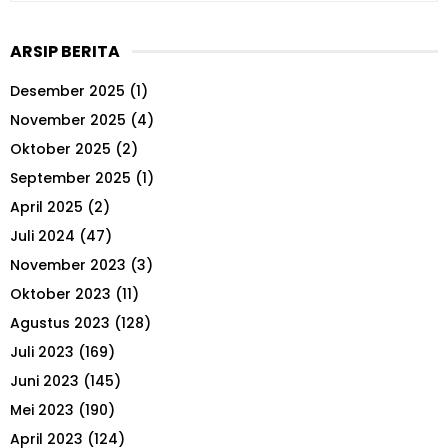
a
S
r
ARSIP BERITA
c
E
h
Desember 2025
(1)
f
A
o
November 2025
(4)
r
R
Oktober 2025
(2)
:
September 2025
(1)
C
April 2025
(2)
H
Juli 2024
(47)
November 2023
(3)
Oktober 2023
(11)
Agustus 2023
(128)
Juli 2023
(169)
Juni 2023
(145)
Mei 2023
(190)
April 2023
(124)