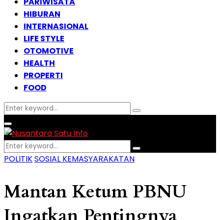
PARIWISATA
HIBURAN
INTERNASIONAL
LIFE STYLE
OTOMOTIVE
HEALTH
PROPERTI
FOOD
Search
Search
for:
Facebook
Instagram
Email
Whatsapp
Primary
Menu
Search
Search
for:
POLITIK
SOSIAL KEMASYARAKATAN
Mantan Ketum PBNU
Ingatkan Pentingnya