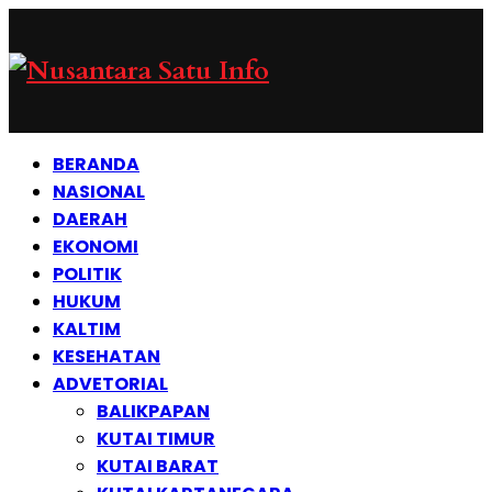
BERANDA
NASIONAL
DAERAH
EKONOMI
POLITIK
HUKUM
KALTIM
KESEHATAN
ADVETORIAL
BALIKPAPAN
KUTAI TIMUR
KUTAI BARAT