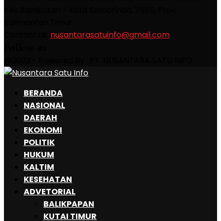
Kec.Sambutan - Kota Samarinda, 75115, Prov.
Kalimantan Timur
Contact us:
nusantarasatuinfo@gmail.com
Follow us
Facebook
Instagram
Email
Whatsapp
@2022 - Powered By : PT. NUSANTARA SATU INFO
Facebook
Instagram
Email
Whatsapp
BERANDA
NASIONAL
DAERAH
EKONOMI
POLITIK
HUKUM
KALTIM
KESEHATAN
ADVETORIAL
BALIKPAPAN
KUTAI TIMUR