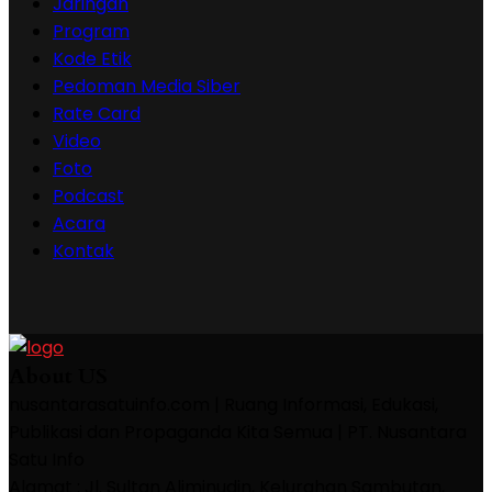
Jaringan
Program
Kode Etik
Pedoman Media Siber
Rate Card
Video
Foto
Podcast
Acara
Kontak
About US
nusantarasatuinfo.com | Ruang Informasi, Edukasi,
Publikasi dan Propaganda Kita Semua | PT. Nusantara
Satu Info
Alamat : Jl. Sultan Aliminudin, Kelurahan Sambutan,