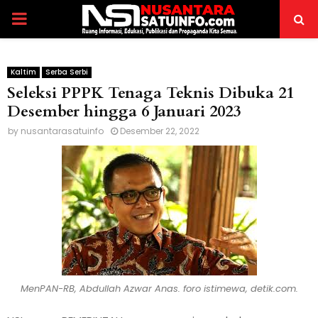
PRIMARY
MENU
Kaltim
Serba Serbi
Seleksi PPPK Tenaga Teknis Dibuka 21
Desember hingga 6 Januari 2023
by
nusantarasatuinfo
Desember 22, 2022
MenPAN-RB, Abdullah Azwar Anas. foro istimewa, detik.com.