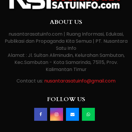
ABOUT US
nusantarasatuinfo.com | Ruang Informasi, Edukasi,
Publikasi dan Propaganda Kita Semua | PT. Nusantara
Satu Info
Alamat : Jl. Sultan Aliminudin, Kelurahan Sambutan,
Kec.Sambutan - Kota Samarinda, 75115, Prov.
Kalimantan Timur
Contact us:
nusantarasatuinfo@gmail.com
FOLLOW US