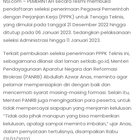
NSI.com – PEMERINTAH secara resmi membuka
pendaftaran seleksi penerimaan Pegawai Pemerintah
dengan Perjanjian Kerja (PPPK) untuk Tenaga Teknis,
yang dimulai pada tanggal 21 Desember 2022 hingga
ditutup pada 06 Januari 2023. Sedangkan pelaksanaan
seleksi Administrasi hingga 11 Januari 2023.
Terkait pembukaan seleksi penerimaan PPPK Teknis ini,
sebagaimana dilansir dari laman setkab.go.id, Menteri
Pendayagunaan Aparatur Negara dan Reformasi
Birokrasi (PANRB) Abdullah Azwar Anas, meminta agar
pelamar mempersiapkan diri dengan baik dan
mencermati syarat masing-masing formasi. Selain itu,
Menteri PANRB juga mengingatkan para peserta, untuk
tidak mempercayai siapapun yang menjamin kelulusan.
“Tidak ada pihak manapun yang bisa memberikan
kelulusan, apalagi sampai meminta imbalan,” ujar Anas,
dalam pernyataan tertulisnya, disampaikan Rabu
(21/12/2022)