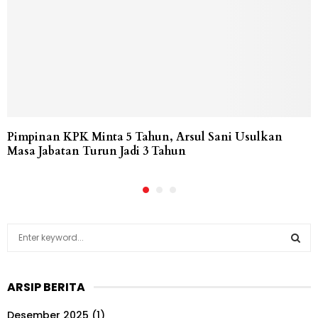
Pimpinan KPK Minta 5 Tahun, Arsul Sani Usulkan
Masa Jabatan Turun Jadi 3 Tahun
S
e
a
S
r
ARSIP BERITA
c
E
h
Desember 2025
(1)