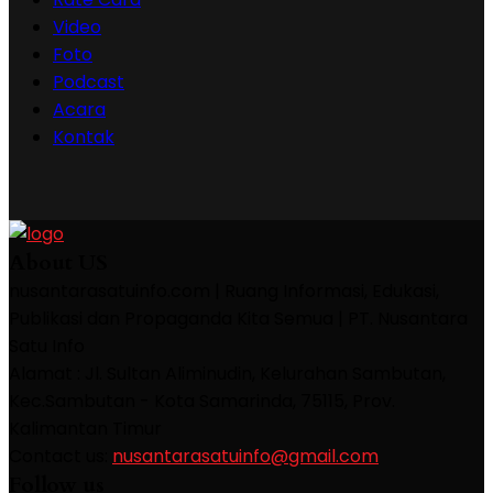
Video
Foto
Podcast
Acara
Kontak
About US
nusantarasatuinfo.com | Ruang Informasi, Edukasi,
Publikasi dan Propaganda Kita Semua | PT. Nusantara
Satu Info
Alamat : Jl. Sultan Aliminudin, Kelurahan Sambutan,
Kec.Sambutan - Kota Samarinda, 75115, Prov.
Kalimantan Timur
Contact us:
nusantarasatuinfo@gmail.com
Follow us