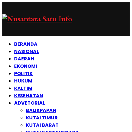
BERANDA
NASIONAL
DAERAH
EKONOMI
POLITIK
HUKUM
KALTIM
KESEHATAN
ADVETORIAL
BALIKPAPAN
KUTAI TIMUR
KUTAI BARAT