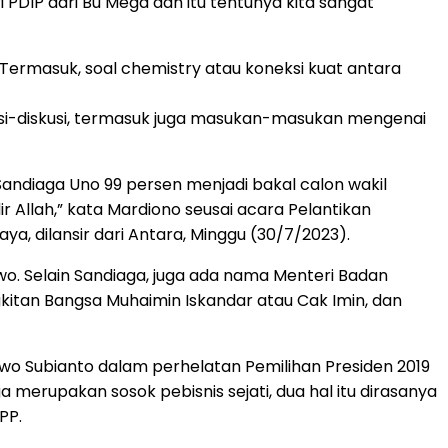
DIP dari Bu Mega dan itu tentunya kita sangat
ermasuk, soal chemistry atau koneksi kuat antara
usi-diskusi, termasuk juga masukan-masukan mengenai
ndiaga Uno 99 persen menjadi bakal calon wakil
r Allah,” kata Mardiono seusai acara Pelantikan
, dilansir dari Antara, Minggu (30/7/2023).
o. Selain Sandiaga, juga ada nama Menteri Badan
kitan Bangsa Muhaimin Iskandar atau Cak Imin, dan
o Subianto dalam perhelatan Pemilihan Presiden 2019
 merupakan sosok pebisnis sejati, dua hal itu dirasanya
PP.