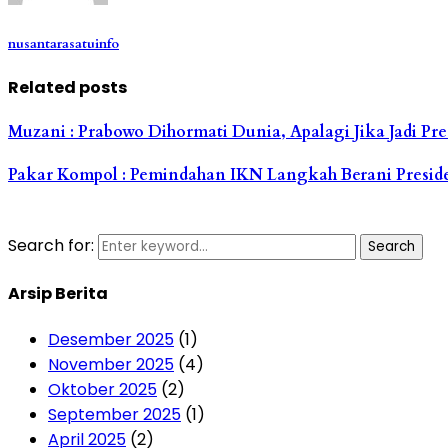
nusantarasatuinfo
Related posts
Muzani : Prabowo Dihormati Dunia, Apalagi Jika Jadi Pre
Pakar Kompol : Pemindahan IKN Langkah Berani Presid
Search for:
Search
Arsip Berita
Desember 2025
(1)
November 2025
(4)
Oktober 2025
(2)
September 2025
(1)
April 2025
(2)