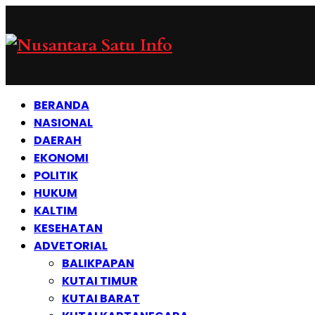
BERANDA
NASIONAL
DAERAH
EKONOMI
POLITIK
HUKUM
KALTIM
KESEHATAN
ADVETORIAL
BALIKPAPAN
KUTAI TIMUR
KUTAI BARAT