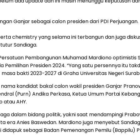
um ada update dan ini masih menunggu keputusan dari P
n Ganjar sebagai calon presiden dari PDI Perjuangan. T
erta chemistry yang selama ini terbangun dan juga disk
 tutur Sandiaga.
 Persatuan Pembangunan Muhamad Mardiono optimistis Sa
 Pemilihan Presiden 2024. “Yang satu persennya itu takdi
a bakti 2023-2027 di Graha Universitas Negeri Surabaya
nama kandidat bakal calon wakil presiden Ganjar Pranow
Jendral (Purn) Andika Perkasa, Ketua Umum Partai Kebang
 atau AHY.
 dalam bidang politik, yakni saat mendampingi Prabow
rta era Anies Baswedan. Mardiono juga menyebut Sandiaga
i didapuk sebagai Badan Pemenangan Pemilu (Bappilu) P