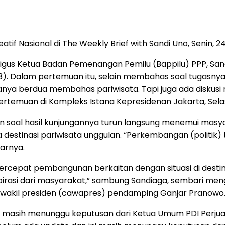
 Nasional di The Weekly Brief with Sandi Uno, Senin, 24
kaligus Ketua Badan Pemenangan Pemilu (Bappilu) PPP, 
023). Dalam pertemuan itu, selain membahas soal tugasn
ya berdua membahas pariwisata. Tapi juga ada diskusi ringa
pertemuan di Kompleks Istana Kepresidenan Jakarta, Sela
 soal hasil kunjungannya turun langsung menemui masyara
estinasi pariwisata unggulan. “Perkembangan (politik) 
jarnya.
percepat pembangunan berkaitan dengan situasi di destin
aspirasi dari masyarakat,” sambung Sandiaga, sembari 
wakil presiden (cawapres) pendamping Ganjar Pranowo
masih menunggu keputusan dari Ketua Umum PDI Perjuang