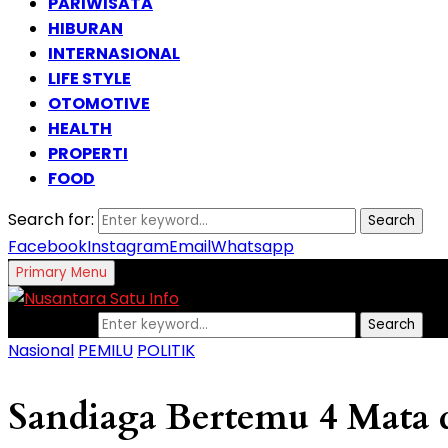
PARIWISATA
HIBURAN
INTERNASIONAL
LIFE STYLE
OTOMOTIVE
HEALTH
PROPERTI
FOOD
Search for:
Search
Facebook
Instagram
Email
Whatsapp
Primary Menu
Search for:
Search
Nasional
PEMILU
POLITIK
Sandiaga Bertemu 4 Mata 