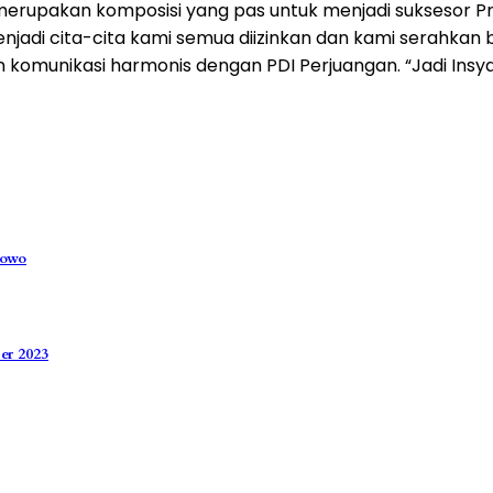
merupakan komposisi yang pas untuk menjadi suksesor Pr
jadi cita-cita kami semua diizinkan dan kami serahkan b
omunikasi harmonis dengan PDI Perjuangan. “Jadi Insya A
bowo
er 2023