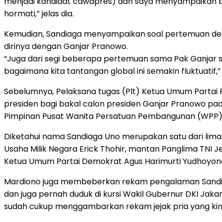
menjadi kandidat cawapres) dan saya menyampaikan bel
hormati,” jelas dia.
Kemudian, Sandiaga menyampaikan soal pertemuan denga
dirinya dengan Ganjar Pranowo.
“Juga dari segi beberapa pertemuan sama Pak Ganjar s
bagaimana kita tantangan global ini semakin fluktuatif,”
Sebelumnya, Pelaksana tugas (Plt) Ketua Umum Partai
presiden bagi bakal calon presiden Ganjar Pranowo pada
Pimpinan Pusat Wanita Persatuan Pembangunan (WPP) mas
Diketahui nama Sandiaga Uno merupakan satu dari lima 
Usaha Milik Negara Erick Thohir, mantan Panglima TNI 
Ketua Umum Partai Demokrat Agus Harimurti Yudhoyono
Mardiono juga membeberkan rekam pengalaman Sandiaga
dan juga pernah duduk di kursi Wakil Gubernur DKI Jaka
sudah cukup menggambarkan rekam jejak pria yang kin