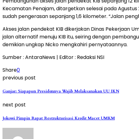
Pembangunan akses jalan pendekat KIB sepanjang 12 kilo
Kecamatan Penajam, ditargetkan selesai pada Agustus 2
sudah pengerasan sepanjang 1,6 kilometer. “Jalan peng
Akses jalan pendekat KIB dikerjakan Dinas Pekerjaan
jalan alternatif menuju KIB itu, seiring dengan pemban
demikian ungkap Nicko mengkahiri pernyataannya.
Sumber : AntaraNews | Editor : Redaksi NSI
Share
0
previous post
Ganjar: Siapapun Presidennya Wajib Melaksanakan UU IKN
next post
Jokowi Pimpin Rapat Restrukturisasi Kredit Macet UMKM