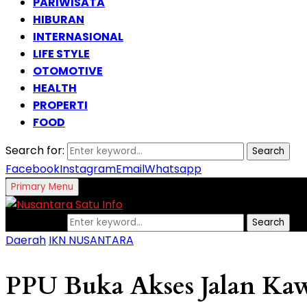
PARIWISATA
HIBURAN
INTERNASIONAL
LIFE STYLE
OTOMOTIVE
HEALTH
PROPERTI
FOOD
Search for:
Search
Facebook
Instagram
Email
Whatsapp
Primary Menu
Search for:
Search
Daerah
IKN NUSANTARA
PPU Buka Akses Jalan Ka