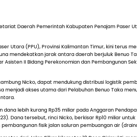
etariat Daerah Pemerintah Kabupaten Penajam Paser Uta
er Utara (PPU), Provinsi Kalimantan Timur, kini teru
guna mendekatkan jarak antara daerah berjuluk Benuo Tak
” ujar Asisten II Bidang Perekonomian dan Pembangunan S
t, sambung Nicko, dapat mendukung distribusi logistik p
bisa menjadi akses utama dari Pelabuhan Benuo Taka menu
ntara.
an dana lebih kurang Rp35 miliar pada Anggaran Pendap
3). Dana tersebut, rinci Nicko, berkisar Rp10 miliar un
n pembangunan fisik jalan saluran pembuangan air (drain