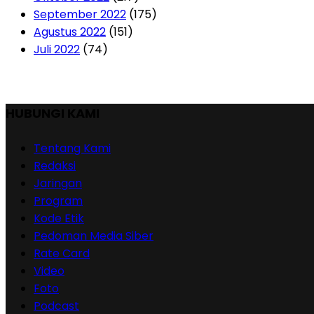
September 2022
(175)
Agustus 2022
(151)
Juli 2022
(74)
HUBUNGI KAMI
Tentang Kami
Redaksi
Jaringan
Program
Kode Etik
Pedoman Media Siber
Rate Card
Video
Foto
Podcast