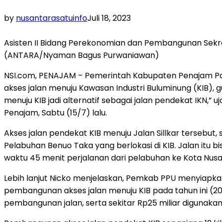
by
nusantarasatuinfo
Juli 18, 2023
Asisten II Bidang Perekonomian dan Pembangunan Sekr
(ANTARA/Nyaman Bagus Purwaniawan)
NSI.com, PENAJAM – Pemerintah Kabupaten Penajam Pas
akses jalan menuju Kawasan Industri Buluminung (KIB), 
menuju KIB jadi alternatif sebagai jalan pendekat IKN,
Penajam, Sabtu (15/7) lalu.
Akses jalan pendekat KIB menuju Jalan Sillkar tersebu
Pelabuhan Benuo Taka yang berlokasi di KIB. Jalan itu 
waktu 45 menit perjalanan dari pelabuhan ke Kota Nusa
Lebih lanjut Nicko menjelaskan, Pemkab PPU menyiapk
pembangunan akses jalan menuju KIB pada tahun ini (202
pembangunan jalan, serta sekitar Rp25 miliar digunaka