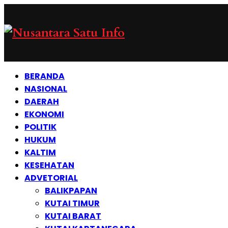
BERANDA
NASIONAL
DAERAH
EKONOMI
POLITIK
HUKUM
KALTIM
KESEHATAN
ADVETORIAL
BALIKPAPAN
KUTAI TIMUR
KUTAI BARAT