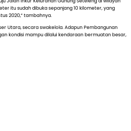
uju Jalan Inkur Kelurahan Gunung Seteleng di wilayah
er itu sudah dibuka sepanjang 10 kilometer, yang
stus 2020,” tambahnya.
ser Utara, secara swakelola. Adapun Pembangunan
engan kondisi mampu dilalui kendaraan bermuatan besar,