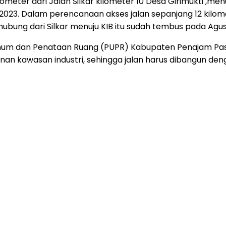
meter dari Jalan Silkar kilometer 10 Desa Girimukti ,men
023. Dalam perencanaan akses jalan sepanjang 12 kilomet
hubung dari Silkar menuju KIB itu sudah tembus pada Agu
 Umum dan Penataan Ruang (PUPR) Kabupaten Penajam Pa
gunan kawasan industri, sehingga jalan harus dibangun d