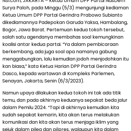
NSI.com, JAKARTA – Ketua Umum DPP Partai NasDem
Surya Paloh, pada Minggu (5/3) mengunjungi kediaman
Ketua Umum DPP Partai Gerindra Prabowo Subianto
dikediamannya Padepokan Garuda Yaksa, Hambalang,
Bogor, Jawa Barat. Pertemuan kedua tokoh tersebut,
salah satu agendanya membahas soal kemungkinan
koalisi antar kedua partai. “Ya dalam pembicaraan
berkembang, ada juga soal apa namanya gabung
menggabungkan, lalu kemudian jodoh menjodohkan itu
kan biasa,” kata Ketua Harian DPP Partai Gerindra
Dasco, kepada wartawan di Kompleks Parlemen,
Senayan, Jakarta, Senin (6/3/2023).
Namun upaya dilakukan kedua tokoh ini tak ada titik
temu, dan pada akhirnya keduanya sepakat beda jalur
dalam Pemilu 2024. “Tapi di akhirnya kemudian kita
sudah sepakat kemarin, kita akan terus melakukan
komunikasi dan kita akan terus menjaga iklim yang
sejuk dalam pileg dan pilpres, walaupun kita dalam