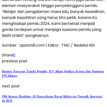
elemen masyarakat hingga penyelenggara pemilu.
“Belajar dari pengalaman masa lalu, banyak kesedihan,
banyak kepahitan yang harus kita petik. Karena itu
menghadapi pemilu 2024, kami bertekad menjadi
garda terdepan untuk menjaga suasana pemilu yang
lebih stabil,” pungkasnya.
Sumber : Liputan6.com | Editor : TMC / Redaksi NSI
Share
0
previous post
Buntut Putusan Tunda Pemilu, KY Akan Periksa Ketua dan Panitera
PN Jakpus
next post
PM Anwar Ibrahim: 10 Perusahaan Besar Malaysia Tertarik Investasi
di IKN