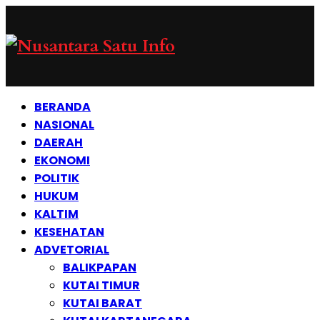
BERANDA
NASIONAL
DAERAH
EKONOMI
POLITIK
HUKUM
KALTIM
KESEHATAN
ADVETORIAL
BALIKPAPAN
KUTAI TIMUR
KUTAI BARAT