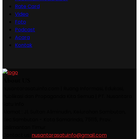
Rate Card
Video
Foto
Podcast
Acara
Kontak
About US
nusantarasatuinfo.com | Ruang Informasi, Edukasi,
Publikasi dan Propaganda Kita Semua | PT. Nusantara
Satu Info
Alamat : Jl. Sultan Aliminudin, Kelurahan Sambutan,
Kec.Sambutan - Kota Samarinda, 75115, Prov.
Kalimantan Timur
Contact us:
nusantarasatuinfo@gmail.com