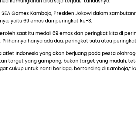
emua kemungkinan bisa saja terjadi,” tandasnya.
ke SEA Games Kamboja, Presiden Jokowi dalam sambutann
nya, yaitu 69 emas dan peringkat ke-3.
leh saat itu medali 69 emas dan peringkat kita di pering
. Pilihannya hanya ada dua, peringkat satu atau peringkat 
atlet Indonesia yang akan berjuang pada pesta olahraga 
n target yang gampang, bukan target yang mudah, tetapi 
at cukup untuk nanti berlaga, bertanding di Kamboja,” k