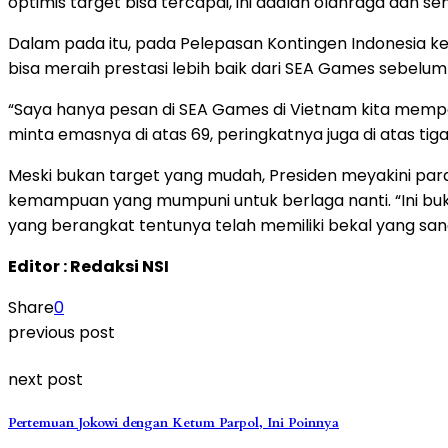
optimis target bisa tercapai, ini adalah olahraga dan s
Dalam pada itu, pada Pelepasan Kontingen Indonesia 
bisa meraih prestasi lebih baik dari SEA Games sebelum
“Saya hanya pesan di SEA Games di Vietnam kita mempero
minta emasnya di atas 69, peringkatnya juga di atas tiga
Meski bukan target yang mudah, Presiden meyakini para 
kemampuan yang mumpuni untuk berlaga nanti. “Ini buka
yang berangkat tentunya telah memiliki bekal yang sang
Editor : Redaksi NSI
Share
0
previous post
next post
Pertemuan Jokowi dengan Ketum Parpol, Ini Poinnya