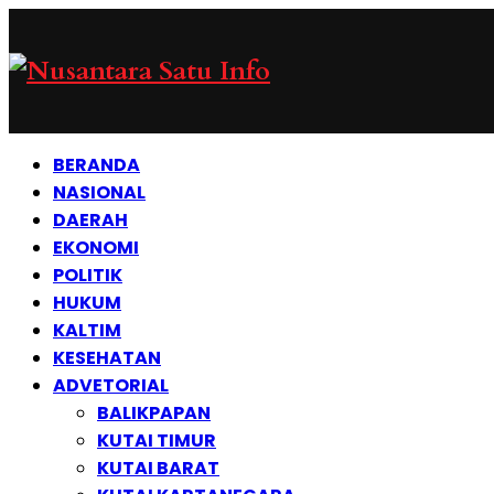
BERANDA
NASIONAL
DAERAH
EKONOMI
POLITIK
HUKUM
KALTIM
KESEHATAN
ADVETORIAL
BALIKPAPAN
KUTAI TIMUR
KUTAI BARAT