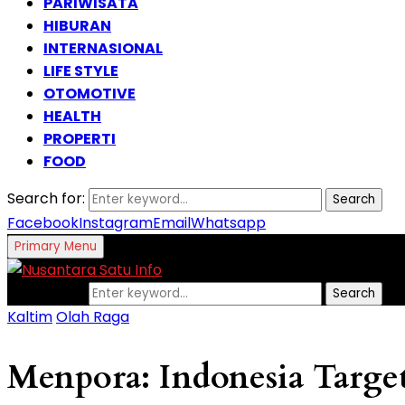
PARIWISATA
HIBURAN
INTERNASIONAL
LIFE STYLE
OTOMOTIVE
HEALTH
PROPERTI
FOOD
Search for:
Search
Facebook
Instagram
Email
Whatsapp
Primary Menu
Search for:
Search
Kaltim
Olah Raga
Menpora: Indonesia Targ