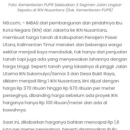
Foto: Kementerian PUPR Selesaikan 3 Segmen Jalan Lingkar
Sepaku di IKN Nusantara (Dok. Kementerian PUPR)
NSI.com, – IMBAS dari pembangunan dan pindahnya Ibu
Kota Negara (IKN) dari Jakarta ke IKN Nusantara,
membuat harga tanah di Kabupaten Penajem Paser
Utara, Kalimantan Timur meroket dan beberapa warga
sekitar menjadi kaya mendadak, tak hanya dari penjualan
tanah tapi juga ada yang menyewakan lahannya dengan
harga tinggi. Seperti tanah yang lokasinya di pinggir Jalan
Utama IKN Sukomulyo/Semoi 3 dan Desa Bukit Raya,
diklaim menjadi Ring 1 IKN Nusantara, kini dijual dengan
harga Rp 370 ribuan hingga Rp 670 ribuan per meter
perseginya, dibanding harga sebelum ada proyek IKN
harganya hanya Rp 100 ribuan/meter dan ada di
bawahnya.
Saat ini, dikabarkan harganya bahkan mencapai Rp 1,6
juta per meter perseginya. Seperti disampaikan Rully