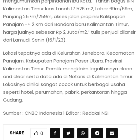
mengumumkan perpindahan ibu kota. “Tanah bagus IKN
Kalimantan Timur luas tanah 17.526 m2, Lebar 69m/69m,
Panjang 257m/259m, akses jalan propinsi Balikpapan
Panajam -+ 2 Km dari Bandara baru Kalimantan Timur,
harga jualnya sebesar Rp 2 Juta/m2,” tulis penjual dilansir
dari Lamudi, Senin (16/1/23).
Lokasi tepatnya ada di Kelurahan Jenebora, Kecamatan
Panajam, Kabupaten Panajam Paser Utara, Provinsi
Kalimantan Timur. Pemilik mengklaim legalitasnya clean
and clear serta data ada di Notaris di Kalimantan Timur.
Lokasinya dinilai sangat cocok untuk berbagai usaha
seperti hotel, perumahan, pabrik, perkantoran hingga
Gudang.
Sumber : CNBC Indonesia | Editor : Redaksi NSI
SHARE
0