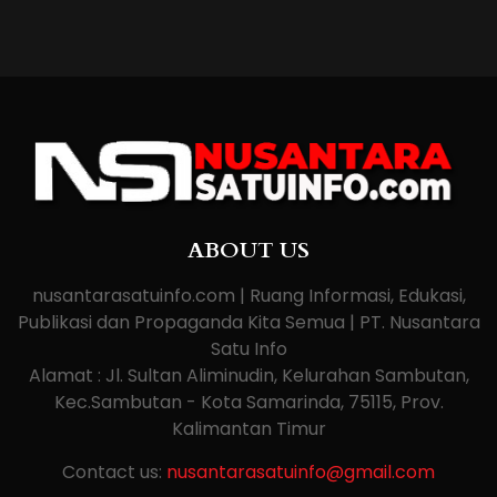
ABOUT US
nusantarasatuinfo.com | Ruang Informasi, Edukasi,
Publikasi dan Propaganda Kita Semua | PT. Nusantara
Satu Info
Alamat : Jl. Sultan Aliminudin, Kelurahan Sambutan,
Kec.Sambutan - Kota Samarinda, 75115, Prov.
Kalimantan Timur
Contact us:
nusantarasatuinfo@gmail.com