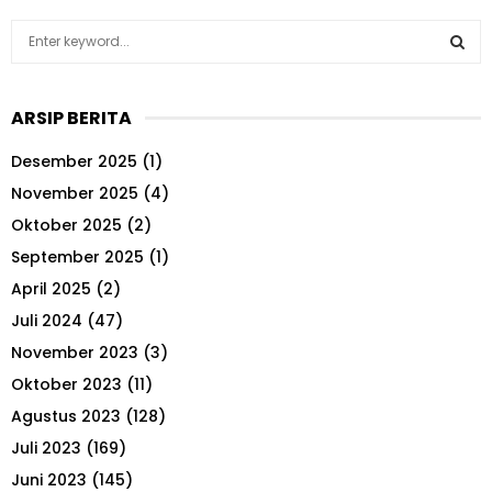
S
e
a
S
r
ARSIP BERITA
c
E
h
Desember 2025
(1)
f
A
o
November 2025
(4)
r
R
Oktober 2025
(2)
:
September 2025
(1)
C
April 2025
(2)
H
Juli 2024
(47)
November 2023
(3)
Oktober 2023
(11)
Agustus 2023
(128)
Juli 2023
(169)
Juni 2023
(145)