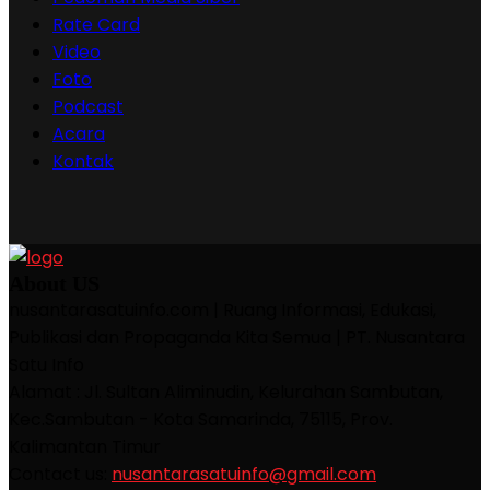
Rate Card
Video
Foto
Podcast
Acara
Kontak
About US
nusantarasatuinfo.com | Ruang Informasi, Edukasi,
Publikasi dan Propaganda Kita Semua | PT. Nusantara
Satu Info
Alamat : Jl. Sultan Aliminudin, Kelurahan Sambutan,
Kec.Sambutan - Kota Samarinda, 75115, Prov.
Kalimantan Timur
Contact us:
nusantarasatuinfo@gmail.com