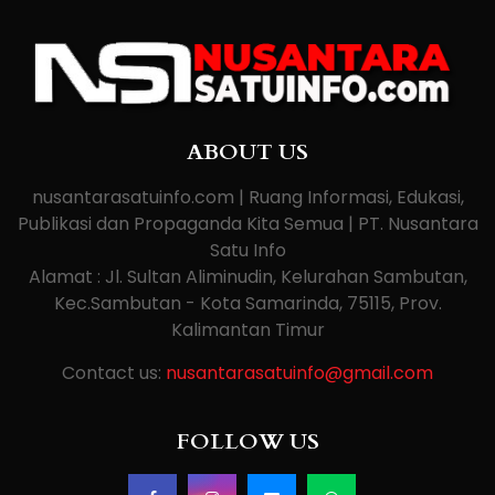
ABOUT US
nusantarasatuinfo.com | Ruang Informasi, Edukasi,
Publikasi dan Propaganda Kita Semua | PT. Nusantara
Satu Info
Alamat : Jl. Sultan Aliminudin, Kelurahan Sambutan,
Kec.Sambutan - Kota Samarinda, 75115, Prov.
Kalimantan Timur
Contact us:
nusantarasatuinfo@gmail.com
FOLLOW US