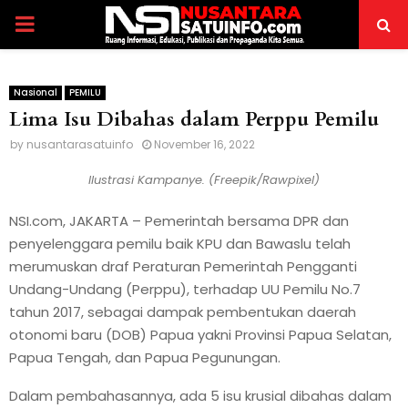
PRIMARY
MENU
Nasional
PEMILU
Lima Isu Dibahas dalam Perppu Pemilu
by
nusantarasatuinfo
November 16, 2022
Ilustrasi Kampanye. (Freepik/Rawpixel)
NSI.com, JAKARTA – Pemerintah bersama DPR dan
penyelenggara pemilu baik KPU dan Bawaslu telah
merumuskan draf Peraturan Pemerintah Pengganti
Undang-Undang (Perppu), terhadap UU Pemilu No.7
tahun 2017, sebagai dampak pembentukan daerah
otonomi baru (DOB) Papua yakni Provinsi Papua Selatan,
Papua Tengah, dan Papua Pegunungan.
Dalam pembahasannya, ada 5 isu krusial dibahas dalam