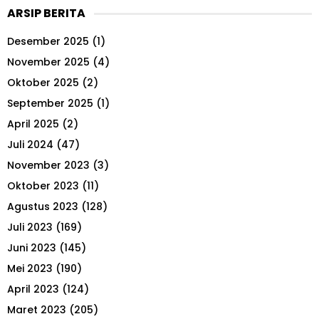
r
ARSIP BERITA
c
E
h
Desember 2025
(1)
f
A
o
November 2025
(4)
r
R
Oktober 2025
(2)
:
September 2025
(1)
C
April 2025
(2)
H
Juli 2024
(47)
November 2023
(3)
Oktober 2023
(11)
Agustus 2023
(128)
Juli 2023
(169)
Juni 2023
(145)
Mei 2023
(190)
April 2023
(124)
Maret 2023
(205)