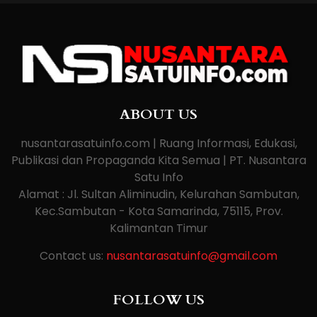
ABOUT US
nusantarasatuinfo.com | Ruang Informasi, Edukasi,
Publikasi dan Propaganda Kita Semua | PT. Nusantara
Satu Info
Alamat : Jl. Sultan Aliminudin, Kelurahan Sambutan,
Kec.Sambutan - Kota Samarinda, 75115, Prov.
Kalimantan Timur
Contact us:
nusantarasatuinfo@gmail.com
FOLLOW US