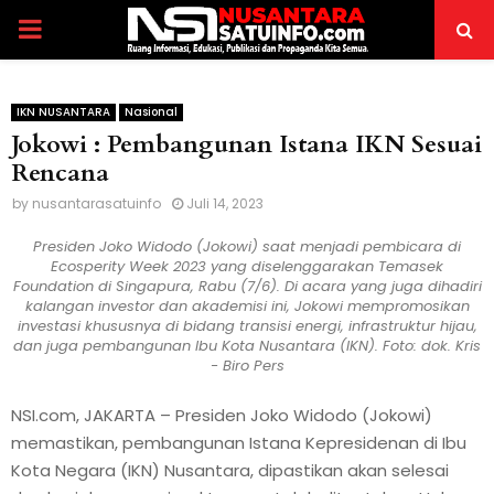
PRIMARY
MENU
IKN NUSANTARA
Nasional
Jokowi : Pembangunan Istana IKN Sesuai
Rencana
by
nusantarasatuinfo
Juli 14, 2023
Presiden Joko Widodo (Jokowi) saat menjadi pembicara di
Ecosperity Week 2023 yang diselenggarakan Temasek
Foundation di Singapura, Rabu (7/6). Di acara yang juga dihadiri
kalangan investor dan akademisi ini, Jokowi mempromosikan
investasi khususnya di bidang transisi energi, infrastruktur hijau,
dan juga pembangunan Ibu Kota Nusantara (IKN). Foto: dok. Kris
- Biro Pers
NSI.com, JAKARTA – Presiden Joko Widodo (Jokowi)
memastikan, pembangunan Istana Kepresidenan di Ibu
Kota Negara (IKN) Nusantara, dipastikan akan selesai