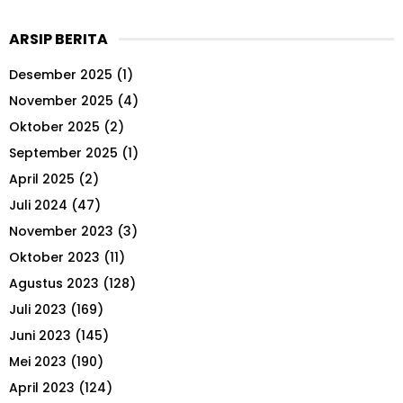
a
S
r
ARSIP BERITA
c
E
h
Desember 2025
(1)
f
A
o
November 2025
(4)
r
R
Oktober 2025
(2)
:
September 2025
(1)
C
April 2025
(2)
H
Juli 2024
(47)
November 2023
(3)
Oktober 2023
(11)
Agustus 2023
(128)
Juli 2023
(169)
Juni 2023
(145)
Mei 2023
(190)
April 2023
(124)