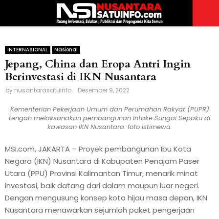
P
R
INTERNASIONAL
Nasional
Jepang, China dan Eropa Antri Ingin
Berinvestasi di IKN Nusantara
I
by
nusantarasatuinfo
Desember 9, 2022
M
Kementerian Pekerjaan Umum dan Perumahan Rakyat (PUPR)
tengah melaksanakan pembangunan Intake Sungai Sepaku di
kawasan IKN Nusantara. foto istimewa.
A
MSI.com, JAKARTA – Proyek pembangunan Ibu Kota
R
Negara (IKN) Nusantara di Kabupaten Penajam Paser
Utara (PPU) Provinsi Kalimantan Timur, menarik minat
Y
investasi, baik datang dari dalam maupun luar negeri.
Dengan mengusung konsep kota hijau masa depan, IKN
M
Nusantara menawarkan sejumlah paket pengerjaan