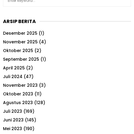
S
e
a
E
r
ARSIP BERITA
c
A
h
Desember 2025
(1)
f
R
o
November 2025
(4)
r
C
Oktober 2025
(2)
:
September 2025
(1)
H
April 2025
(2)
Juli 2024
(47)
November 2023
(3)
Oktober 2023
(11)
Agustus 2023
(128)
Juli 2023
(169)
Juni 2023
(145)
Mei 2023
(190)