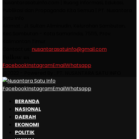
nusantarasatuinfo.com | Ruang Informasi, Edukasi,
Publikasi dan Propaganda Kita Semua | PT. Nusantara
Satu Info
Alamat : Jl. Sultan Aliminudin, Kelurahan Sambutan,
Kec.Sambutan - Kota Samarinda, 75115, Prov.
Kalimantan Timur
Contact us:
nusantarasatuinfo@gmail.com
Follow us
Facebook
Instagram
Email
Whatsapp
@2022 - Powered By : PT. NUSANTARA SATU INFO
Facebook
Instagram
Email
Whatsapp
BERANDA
NASIONAL
DAERAH
EKONOMI
POLITIK