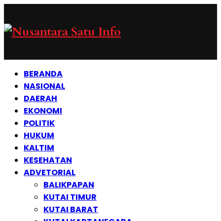
BERANDA
NASIONAL
DAERAH
EKONOMI
POLITIK
HUKUM
KALTIM
KESEHATAN
ADVETORIAL
BALIKPAPAN
KUTAI TIMUR
KUTAI BARAT