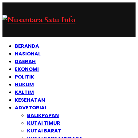
BERANDA
NASIONAL
DAERAH
EKONOMI
POLITIK
HUKUM
KALTIM
KESEHATAN
ADVETORIAL
BALIKPAPAN
KUTAI TIMUR
KUTAI BARAT