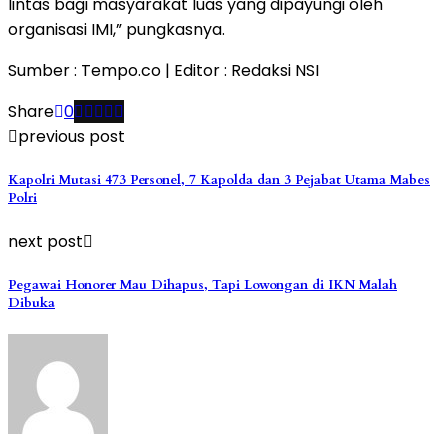
lintas bagi masyarakat luas yang dipayungi oleh
organisasi IMI,” pungkasnya.
Sumber : Tempo.co | Editor : Redaksi NSI
Share
0
previous post
Kapolri Mutasi 473 Personel, 7 Kapolda dan 3 Pejabat Utama Mabes
Polri
next post
Pegawai Honorer Mau Dihapus, Tapi Lowongan di IKN Malah
Dibuka