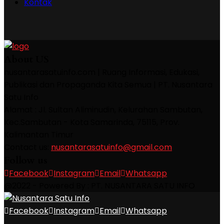
Kontak
About US
nusantarasatuinfo.com | Ruang Informasi, Edukasi,
Publikasi dan Propaganda Kita Semua | PT. Nusantara
Satu Info
Alamat : Jl. Sultan Aliminudin, Kelurahan Sambutan,
Kec.Sambutan - Kota Samarinda, 75115, Prov.
Kalimantan Timur
Contact us:
nusantarasatuinfo@gmail.com
Follow us
Facebook
Instagram
Email
Whatsapp
@2022 - Powered By : PT. NUSANTARA SATU INFO
Facebook
Instagram
Email
Whatsapp