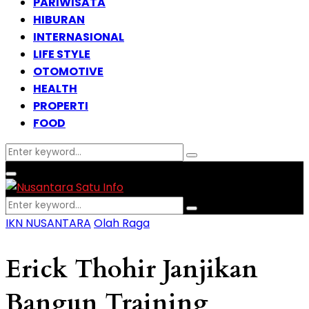
PARIWISATA
HIBURAN
INTERNASIONAL
LIFE STYLE
OTOMOTIVE
HEALTH
PROPERTI
FOOD
Search
Search
for:
Facebook
Instagram
Email
Whatsapp
Primary
Menu
Search
Search
for:
IKN NUSANTARA
Olah Raga
Erick Thohir Janjikan
Bangun Training