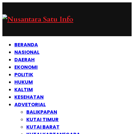
BERANDA
NASIONAL
DAERAH
EKONOMI
POLITIK
HUKUM
KALTIM
KESEHATAN
ADVETORIAL
BALIKPAPAN
KUTAI TIMUR
KUTAI BARAT