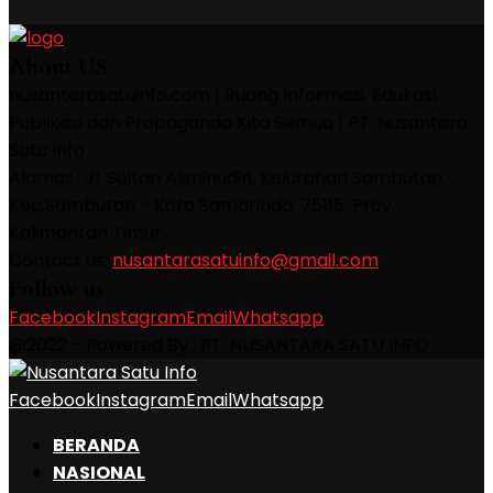
About US
nusantarasatuinfo.com | Ruang Informasi, Edukasi,
Publikasi dan Propaganda Kita Semua | PT. Nusantara
Satu Info
Alamat : Jl. Sultan Aliminudin, Kelurahan Sambutan,
Kec.Sambutan - Kota Samarinda, 75115, Prov.
Kalimantan Timur
Contact us:
nusantarasatuinfo@gmail.com
Follow us
Facebook
Instagram
Email
Whatsapp
@2022 - Powered By : PT. NUSANTARA SATU INFO
Facebook
Instagram
Email
Whatsapp
BERANDA
NASIONAL