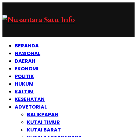
BERANDA
NASIONAL
DAERAH
EKONOMI
POLITIK
HUKUM
KALTIM
KESEHATAN
ADVETORIAL
BALIKPAPAN
KUTAI TIMUR
KUTAI BARAT