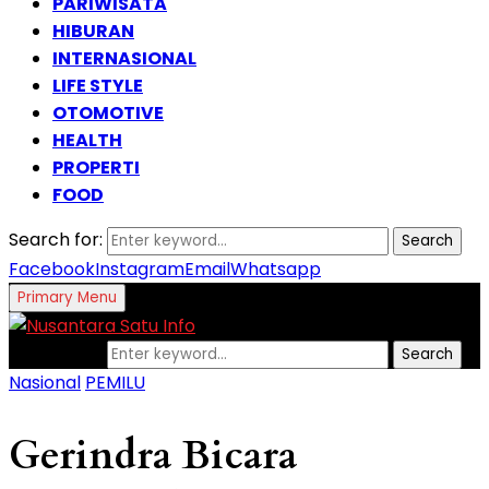
PARIWISATA
HIBURAN
INTERNASIONAL
LIFE STYLE
OTOMOTIVE
HEALTH
PROPERTI
FOOD
Search for:
Search
Facebook
Instagram
Email
Whatsapp
Primary Menu
Search for:
Search
Nasional
PEMILU
Gerindra Bicara