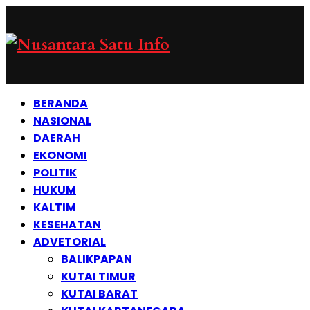
BERANDA
NASIONAL
DAERAH
EKONOMI
POLITIK
HUKUM
KALTIM
KESEHATAN
ADVETORIAL
BALIKPAPAN
KUTAI TIMUR
KUTAI BARAT