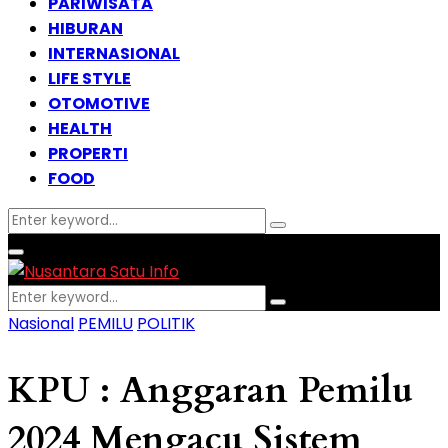
PARIWISATA
HIBURAN
INTERNASIONAL
LIFE STYLE
OTOMOTIVE
HEALTH
PROPERTI
FOOD
Search
Search
for:
Facebook
Instagram
Email
Whatsapp
Primary
Menu
Search
Search
for:
Nasional
PEMILU
POLITIK
KPU : Anggaran Pemilu
2024 Mengacu Sistem