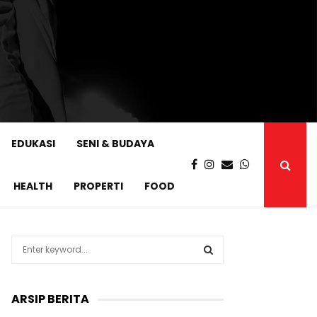
EDUKASI
SENI & BUDAYA
HEALTH
PROPERTI
FOOD
S
e
a
S
r
ARSIP BERITA
c
E