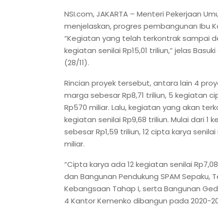
NSI.com, JAKARTA – Menteri Pekerjaan U
menjelaskan, progres pembangunan Ibu K
“Kegiatan yang telah terkontrak sampai
kegiatan senilai Rp15,01 triliun,” jelas Bas
(28/11).
Rincian proyek tersebut, antara lain 4 proye
marga sebesar Rp8,71 triliun, 5 kegiatan ci
Rp570 miliar. Lalu, kegiatan yang akan t
kegiatan senilai Rp9,68 triliun. Mulai dari 
sebesar Rp1,59 triliun, 12 cipta karya senil
miliar.
“Cipta karya ada 12 kegiatan senilai Rp7,08 
dan Bangunan Pendukung SPAM Sepaku, 
Kebangsaan Tahap I, serta Bangunan Ged
4 Kantor Kemenko dibangun pada 2020-2024