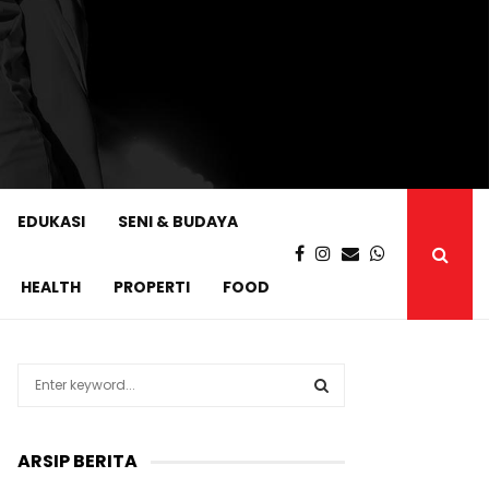
EDUKASI
SENI & BUDAYA
HEALTH
PROPERTI
FOOD
S
e
a
S
r
ARSIP BERITA
c
E