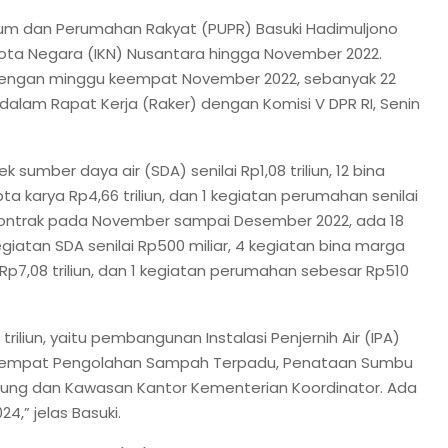
mum dan Perumahan Rakyat (PUPR) Basuki Hadimuljono
ota Negara (IKN) Nusantara hingga November 2022.
 dengan minggu keempat November 2022, sebanyak 22
uki dalam Rapat Kerja (Raker) dengan Komisi V DPR RI, Senin
k sumber daya air (SDA) senilai Rp1,08 triliun, 12 bina
pta karya Rp4,66 triliun, dan 1 kegiatan perumahan senilai
erkontrak pada November sampai Desember 2022, ada 18
1 kegiatan SDA senilai Rp500 miliar, 4 kegiatan bina marga
ai Rp7,08 triliun, dan 1 kegiatan perumahan sebesar Rp510
triliun, yaitu pembangunan Instalasi Penjernih Air (IPA)
Tempat Pengolahan Sampah Terpadu, Penataan Sumbu
ung dan Kawasan Kantor Kementerian Koordinator. Ada
,” jelas Basuki.