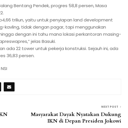
 Balang Bentang Pendek, progres 58,8 persen, Masa
2.
Rp4,66 triliun, yaitu untuk penyiapan land development
ing-kavling, tidak dengan pagar, tapi menggunakan
Sehingga dengan ini tahu mana lokasi perkantoran masing-
preswapres,” jelas Basuki.
da 22 tower untuk pekerja konstruksi. Sejauh ini, ada
es 36,83 persen.
 NSI
NEXT POST
IKN
Masyarakat Dayak Nyatakan Dukung
IKN di Depan Presiden Jokowi