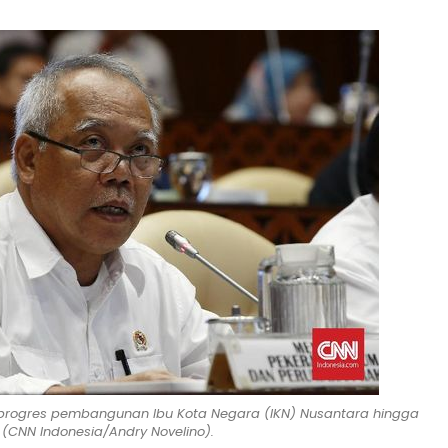
 progres pembangunan Ibu Kota Negara (IKN) Nusantara hingga
(CNN Indonesia/Andry Novelino).