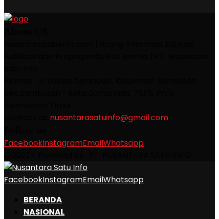
About US
nusantarasatuinfo.com | Ruang Informasi, Edukasi,
Publikasi dan Propaganda Kita Semua | PT. Nusantara
Satu Info
Alamat : Jl. Sultan Aliminudin, Kelurahan Sambutan,
Kec.Sambutan - Kota Samarinda, 75115, Prov.
Kalimantan Timur
Contact us:
nusantarasatuinfo@gmail.com
Follow us
Facebook
Instagram
Email
Whatsapp
@2022 - Powered By : PT. NUSANTARA SATU INFO
Facebook
Instagram
Email
Whatsapp
BERANDA
NASIONAL