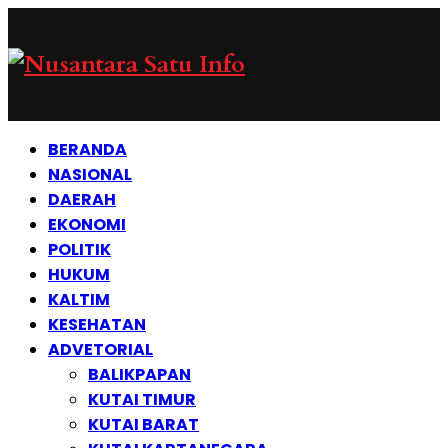
BERANDA
NASIONAL
DAERAH
EKONOMI
POLITIK
HUKUM
KALTIM
KESEHATAN
ADVETORIAL
BALIKPAPAN
KUTAI TIMUR
KUTAI BARAT