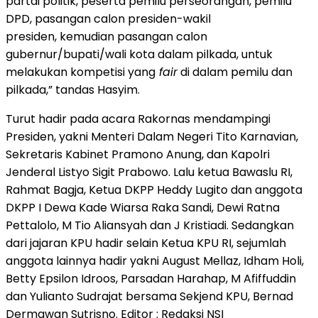
partai politik, peserta pemilu perseorangan, pemilu
DPD, pasangan calon presiden-wakil
presiden, kemudian pasangan calon
gubernur/bupati/wali kota dalam pilkada, untuk
melakukan kompetisi yang
fair
di dalam pemilu dan
pilkada,” tandas Hasyim.
Turut hadir pada acara Rakornas mendampingi
Presiden, yakni Menteri Dalam Negeri Tito Karnavian,
Sekretaris Kabinet Pramono Anung, dan Kapolri
Jenderal Listyo Sigit Prabowo. Lalu ketua Bawaslu RI,
Rahmat Bagja, Ketua DKPP Heddy Lugito dan anggota
DKPP I Dewa Kade Wiarsa Raka Sandi, Dewi Ratna
Pettalolo, M Tio Aliansyah dan J Kristiadi. Sedangkan
dari jajaran KPU hadir selain Ketua KPU RI, sejumlah
anggota lainnya hadir yakni August Mellaz, Idham Holi,
Betty Epsilon Idroos, Parsadan Harahap, M Afiffuddin
dan Yulianto Sudrajat bersama Sekjend KPU, Bernad
Dermawan Sutrisno. Editor : Redaksi NSI