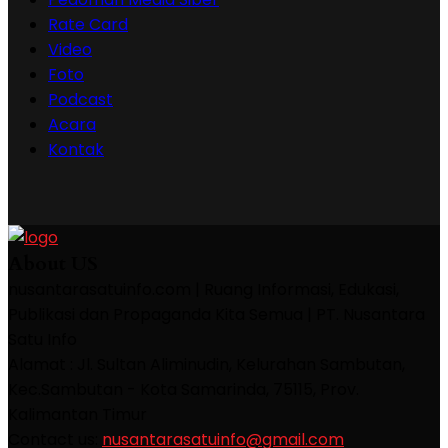
Rate Card
Video
Foto
Podcast
Acara
Kontak
About US
nusantarasatuinfo.com | Ruang Informasi, Edukasi,
Publikasi dan Propaganda Kita Semua | PT. Nusantara
Satu Info
Alamat : Jl. Sultan Aliminudin, Kelurahan Sambutan,
Kec.Sambutan - Kota Samarinda, 75115, Prov.
Kalimantan Timur
Contact us:
nusantarasatuinfo@gmail.com