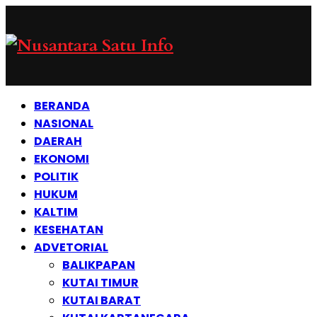
BERANDA
NASIONAL
DAERAH
EKONOMI
POLITIK
HUKUM
KALTIM
KESEHATAN
ADVETORIAL
BALIKPAPAN
KUTAI TIMUR
KUTAI BARAT