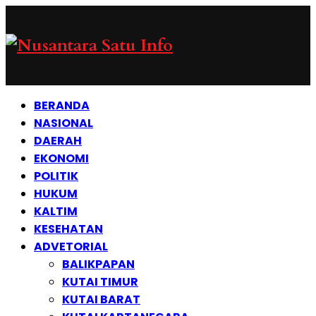
BERANDA
NASIONAL
DAERAH
EKONOMI
POLITIK
HUKUM
KALTIM
KESEHATAN
ADVETORIAL
BALIKPAPAN
KUTAI TIMUR
KUTAI BARAT