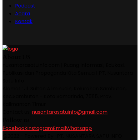
Podcast
Acara
Kontak
About US
nusantarasatuinfo.com | Ruang Informasi, Edukasi,
Publikasi dan Propaganda Kita Semua | PT. Nusantara
Satu Info
Alamat : Jl. Sultan Aliminudin, Kelurahan Sambutan,
Kec.Sambutan - Kota Samarinda, 75115, Prov.
Kalimantan Timur
Contact us:
nusantarasatuinfo@gmail.com
Follow us
Facebook
Instagram
Email
Whatsapp
@2022 - Powered By : PT. NUSANTARA SATU INFO