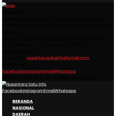
About US
nusantarasatuinfo.com | Ruang Informasi, Edukasi,
Publikasi dan Propaganda Kita Semua | PT. Nusantara
Satu Info
Alamat : Jl. Sultan Aliminudin, Kelurahan Sambutan,
Kec.Sambutan - Kota Samarinda, 75115, Prov.
Kalimantan Timur
Contact us:
nusantarasatuinfo@gmail.com
Follow us
Facebook
Instagram
Email
Whatsapp
@2022 - Powered By : PT. NUSANTARA SATU INFO
Facebook
Instagram
Email
Whatsapp
BERANDA
NASIONAL
DAERAH