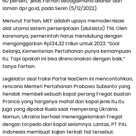
60 persen,” jelas Farhan sebagaimana dilansir dari
laman dpr.go.id, pada Senin (5/12/2022).
Menurut Farhan, MEF adalah upaya memodernisasi
alat utama sistem persenjataan (alutsista) TNI. Oleh
karenanya, pemerintah harus mendukung dengan
menganggarkan Rp134,32 triliun untuk 2023. “Soal
belanja, Kementerian Pertahanan punya kemampuan
itu. Tapi apakah ini bisa direncanakan dengan baik,”
tanya Farhan.
Legislator asal fraksi Partai NasDem ini mencontohkan,
rencana Menteri Pertahanan Prabowo Subianto yang
hendak membeli sebuah kapal perang Fregat buatan
Prancis yang harganya mahal dan kapal jenis itu itu
juga yang dipakai Rusia saat menyerang Ukraina.
Namun, Ukraina berhasil menenggelamkan Fregat
dengan torpedo dari kapal selamnya. Lantas, PT PAL
Indonesia membuat kajian terkait hal tersebut.