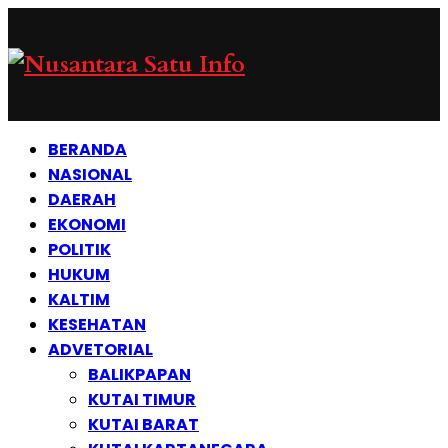
BERANDA
NASIONAL
DAERAH
EKONOMI
POLITIK
HUKUM
KALTIM
KESEHATAN
ADVETORIAL
BALIKPAPAN
KUTAI TIMUR
KUTAI BARAT