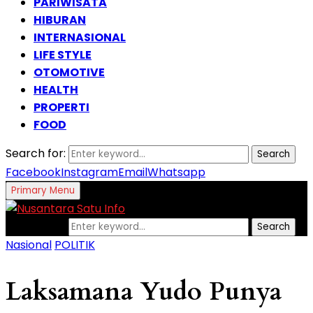
PARIWISATA
HIBURAN
INTERNASIONAL
LIFE STYLE
OTOMOTIVE
HEALTH
PROPERTI
FOOD
Search for:
Search
Facebook
Instagram
Email
Whatsapp
Primary Menu
Search for:
Search
Nasional
POLITIK
Laksamana Yudo Punya