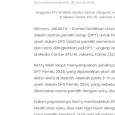
by
nusantarasatuinfo
Juni 22, 2023
Anggota KPU RI Betty Epsilon Idroos (tengah) b
di Media Center KPU RI, Jakarta,
NSI.com, JAKARTA – Komisi Pemilihan Umum
dalam daftar pemilih tetap (DPT) untuk Pe
aneh dalam DPS (daftar pemilih sementara
dan nanti ditingkatkan jadi DPT,” ungkap a
di Media Center KPU RI, Jakarta, Kamis (22
Betty lebih lanjut menyampaikan, pihak
DPT Pemilu 2024, yang dijadwalkan akan dit
data-data di daerah-daerah pada 2–4 Jul
aneh dalam DPS Pemilu 2024, yang sebelum
ditemukan nama pemilih dengan satu, dua,
Dalam paparannya, Betty membuktikan 
terdiri atas satu, dua, dan tiga huruf de
para pemilih tersebut. “Kok ada sih nama