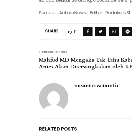
itu ada sekitar 38 orang, 0,00002 persen,”
Sumber : AntaraNews | Editor : Redaksi NSI
SHARE
0
PREVIOUS POST
Mahfud MD Mengaku Tak Tahu Kab
Anies Akan Ditersangkakan oleh K
nusantarasatuinfo
RELATED POSTS