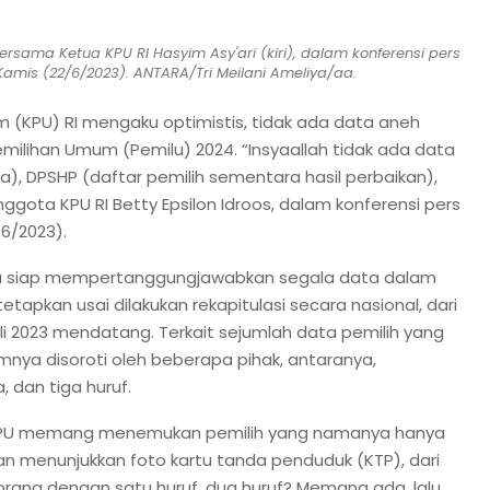
ersama Ketua KPU RI Hasyim Asy'ari (kiri), dalam konferensi pers
 Kamis (22/6/2023). ANTARA/Tri Meilani Ameliya/aa.
 (KPU) RI mengaku optimistis, tidak ada data aneh
milihan Umum (Pemilu) 2024. “Insyaallah tidak ada data
), DPSHP (daftar pemilih sementara hasil perbaikan),
nggota KPU RI Betty Epsilon Idroos, dalam konferensi pers
/6/2023).
nya siap mempertanggungjawabkan segala data dalam
etapkan usai dilakukan rekapitulasi secara nasional, dari
i 2023 mendatang. Terkait sejumlah data pemilih yang
nya disoroti oleh beberapa pihak, antaranya,
 dan tiga huruf.
KPU memang menemukan pemilih yang namanya hanya
ngan menunjukkan foto kartu tanda penduduk (KTP), dari
 orang dengan satu huruf, dua huruf? Memang ada, lalu