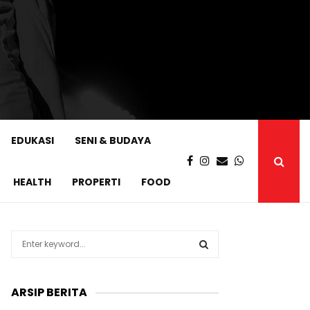
EDUKASI
SENI & BUDAYA
HEALTH
PROPERTI
FOOD
S
e
a
S
r
ARSIP BERITA
c
E