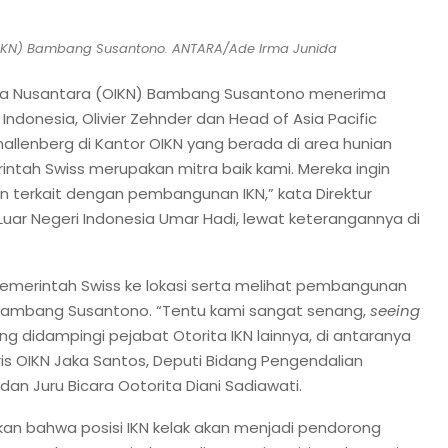
(OIKN) Bambang Susantono. ANTARA/Ade Irma Junida
Kota Nusantara (OIKN) Bambang Susantono menerima
Indonesia, Olivier Zehnder dan Head of Asia Pacific
hallenberg di Kantor OIKN yang berada di area hunian
rintah Swiss merupakan mitra baik kami. Mereka ingin
an terkait dengan pembangunan IKN,” kata Direktur
uar Negeri Indonesia Umar Hadi, lewat keterangannya di
pemerintah Swiss ke lokasi serta melihat pembangunan
 Bambang Susantono. “Tentu kami sangat senang,
seeing
g didampingi pejabat Otorita IKN lainnya, di antaranya
ris OIKN Jaka Santos, Deputi Bidang Pengendalian
 dan Juru Bicara Ootorita Diani Sadiawati.
an bahwa posisi IKN kelak akan menjadi pendorong