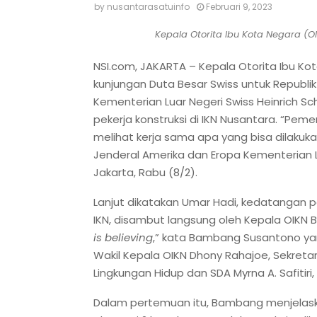
by
nusantarasatuinfo
Februari 9, 2023
Kepala Otorita Ibu Kota Negara 
NSI.com, JAKARTA – Kepala Otorita Ibu 
kunjungan Duta Besar Swiss untuk Republik 
Kementerian Luar Negeri Swiss Heinrich Sc
pekerja konstruksi di IKN Nusantara. “Peme
melihat kerja sama apa yang bisa dilakuk
Jenderal Amerika dan Eropa Kementerian L
Jakarta, Rabu (8/2).
Lanjut dikatakan Umar Hadi, kedatangan 
IKN, disambut langsung oleh Kepala OIKN
is believing
,” kata Bambang Susantono yan
Wakil Kepala OIKN Dhony Rahajoe, Sekreta
Lingkungan Hidup dan SDA Myrna A. Safitiri,
Dalam pertemuan itu, Bambang menjelask