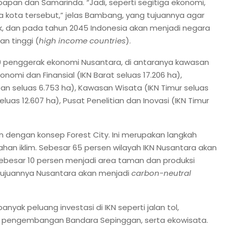
kpapan dan Samarinda. “Jadi, seperti segitiga ekonomi,
kota tersebut,” jelas Bambang, yang tujuannya agar
, dan pada tahun 2045 Indonesia akan menjadi negara
n tinggi (
high income countries
).
9 penggerak ekonomi Nusantara, di antaranya kawasan
onomi dan Finansial (IKN Barat seluas 17.206 ha),
an seluas 6.753 ha), Kawasan Wisata (IKN Timur seluas
luas 12.607 ha), Pusat Penelitian dan Inovasi (IKN Timur
 dengan konsep Forest City. Ini merupakan langkah
ahan iklim. Sebesar 65 persen wilayah IKN Nusantara akan
 sebesar 10 persen menjadi area taman dan produksi
“Tujuannya Nusantara akan menjadi
carbon-neutral
k peluang investasi di IKN seperti jalan tol,
, pengembangan Bandara Sepinggan, serta ekowisata.