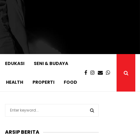
EDUKASI
SENI & BUDAYA
HEALTH
PROPERTI
FOOD
S
e
a
S
r
ARSIP BERITA
c
E