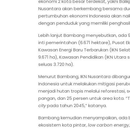
ekonomi 2 kota besar terdekat, yakni Bali
Nusantara akan berkembang bersama dua 
pertumbuhan ekonomi Indonesia akan naik
dengan penduduk yang memiliki penghasila
Lebih lanjut Bambang menyebutkan, ada 
inti pemerintahan (6.671 hektare), Pusat Ek
Kawasan Energi Baru Terbarukan (IKN Selat
9.671 ha), Kawasan Pendidikan (IKN Utara se
seluas 3.720 ha).
Menurut Bambang, IKN Nusantara dibangun
Indonesia untuk melakukan mitigasi perub
menjadi hutan tropis melalui reforestasi,
pangan, dan 25 persen untuk area kota. 
city
pada tahun 2045,” katanya.
Bambang kemudian menyampaikan, ada banya
ekosistem kota pintar,
low carbon energy