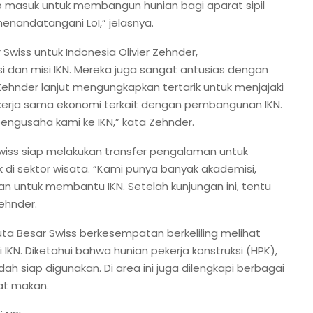
iap masuk untuk membangun hunian bagi aparat sipil
enandatangani LoI,” jelasnya.
wiss untuk Indonesia Olivier Zehnder,
 dan misi IKN. Mereka juga sangat antusias dengan
 Zehnder lanjut mengungkapkan tertarik untuk menjajaki
 kerja sama ekonomi terkait dengan pembangunan IKN.
gusaha kami ke IKN,” kata Zehnder.
Swiss siap melakukan transfer pengalaman untuk
 di sektor wisata. “Kami punya banyak akademisi,
lian untuk membantu IKN. Setelah kunjungan ini, tentu
ehnder.
ta Besar Swiss berkesempatan berkeliling melihat
N. Diketahui bahwa hunian pekerja konstruksi (HPK),
ah siap digunakan. Di area ini juga dilengkapi berbagai
pat makan.