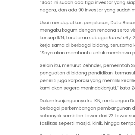
“Saat ini sudah ada tiga investor yang s
negara, dan ada 90 investor yang sudah m
Usai mendapatkan penjelasan, Duta Besar S
mengaku kagum dengan rencana serta visi
konsep IKN, terutama sebagai
forest city
.
kerja sama di berbagai bidang, terutama
“Saya akan membantu untuk membawa pen
Selain itu, menurut Zehnder, pemerintah 
penguatan di bidang pendidikan, termasuk
peneliti juga korporasi yang memiliki keah
kami akan segera menindaklanjuti,” kata Z
Dalam kunjungannya ke IKN, rombongan Du
berbagai perkembangan pembangunan di IK
sebanyak sembilan tower dari 22 tower sud
fasilitas seperti masjid, klinik, hingga tem