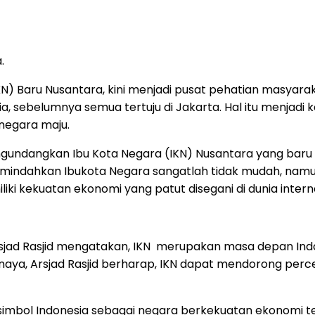
.
 Baru Nusantara, kini menjadi pusat pehatian masyaraka
ia, sebelumnya semua tertuju di Jakarta. Hal itu menjad
negara maju.
ngundangkan Ibu Kota Negara (IKN) Nusantara yang bar
indahkan Ibukota Negara sangatlah tidak mudah, namun
ki kekuatan ekonomi yang patut disegani di dunia interna
sjad Rasjid mengatakan, IKN merupakan masa depan Indon
naya, Arsjad Rasjid berharap, IKN dapat mendorong pe
simbol Indonesia sebagai negara berkekuatan ekonomi te