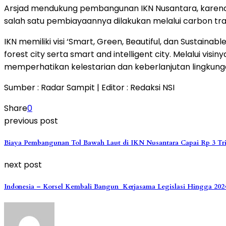
Arsjad mendukung pembangunan IKN Nusantara, karena 
salah satu pembiayaannya dilakukan melalui carbon tra
IKN memiliki visi ‘Smart, Green, Beautiful, dan Sustai
forest city serta smart and intelligent city. Melalui v
memperhatikan kelestarian dan keberlanjutan lingkung
Sumber : Radar Sampit | Editor : Redaksi NSI
Share
0
previous post
Biaya Pembangunan Tol Bawah Laut di IKN Nusantara Capai Rp 3 Tri
next post
Indonesia – Korsel Kembali Bangun Kerjasama Legislasi Hingga 202