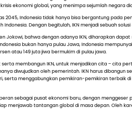
risis ekonomi global, yang menimpa sejumlah negara di
as 2045, Indonesia tidak hanya bisa bergantung pada p
 Indonesia. Dengan begitulah, IKN menjadi sebuah solusi
siden Jokowi, bahwa dengan adanya IKN, diharapkan dapa
Indonesia bukan hanya pulau Jawa, Indonesia mempunyai 1
rsen atau 149 juta jiwa bermukim di pulau jawa.
kut serta membangun IKN, untuk menjadikan cita – cita p
a hanya diwujudkan oleh pemerintah. IKN harus dibangu
ri, serta menggabungkan pemikiran-pemikiran terbaik di 
peran sebagai pusat ekonomi baru, dengan menggeser pu
iap menjawab tantangan global di masa depan. Oleh kare