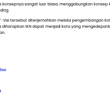
konsepnya sangat luar biasa, menggabungkan konsep ko
ding.
nable’. Visi tersebut diterjemahkan melalui pengembanga
isinya diharapkan IKN dapat menjadi kota yang mengedepan
an.
liun
4