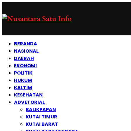
BERANDA
NASIONAL
DAERAH
EKONOMI
POLITIK
HUKUM
KALTIM
KESEHATAN
ADVETORIAL
BALIKPAPAN
KUTAI TIMUR
KUTAI BARAT