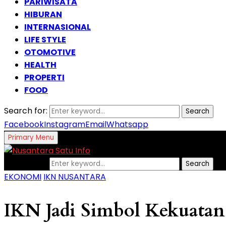
PARIWISATA
HIBURAN
INTERNASIONAL
LIFE STYLE
OTOMOTIVE
HEALTH
PROPERTI
FOOD
Search for:
Search
Facebook
Instagram
Email
Whatsapp
Primary Menu
Search for:
Search
EKONOMI
IKN NUSANTARA
IKN Jadi Simbol Kekuatan