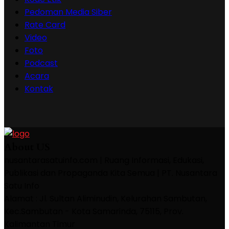
Pedoman Media Siber
Rate Card
Video
Foto
Podcast
Acara
Kontak
About US
nusantarasatuinfo.com | Ruang Informasi, Edukasi,
Publikasi dan Propaganda Kita Semua | PT. Nusantara
Satu Info
Alamat : Jl. Sultan Aliminudin, Kelurahan Sambutan,
Kec.Sambutan - Kota Samarinda, 75115, Prov.
Kalimantan Timur