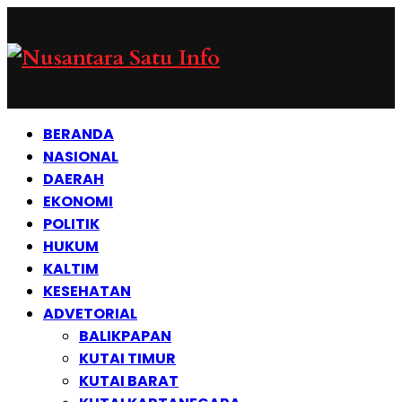
BERANDA
NASIONAL
DAERAH
EKONOMI
POLITIK
HUKUM
KALTIM
KESEHATAN
ADVETORIAL
BALIKPAPAN
KUTAI TIMUR
KUTAI BARAT