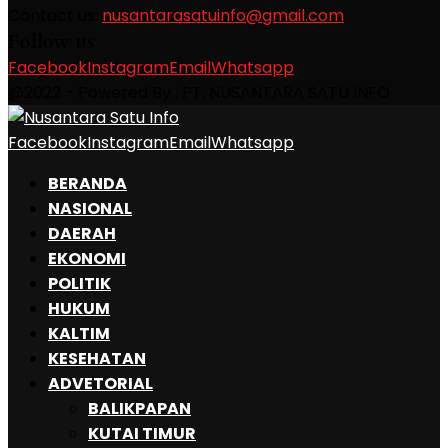
Contact us:
nusantarasatuinfo@gmail.com
Follow us
Facebook
Instagram
Email
Whatsapp
@2022 - Powered By : PT. NUSANTARA SATU INFO
Facebook
Instagram
Email
Whatsapp
BERANDA
NASIONAL
DAERAH
EKONOMI
POLITIK
HUKUM
KALTIM
KESEHATAN
ADVETORIAL
BALIKPAPAN
KUTAI TIMUR