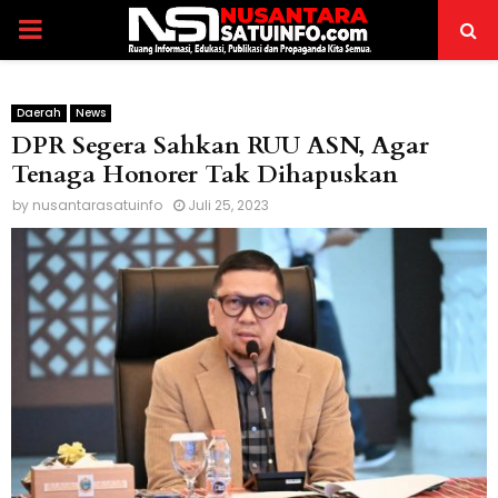
PRIMARY
MENU
Daerah
News
DPR Segera Sahkan RUU ASN, Agar
Tenaga Honorer Tak Dihapuskan
by
nusantarasatuinfo
Juli 25, 2023