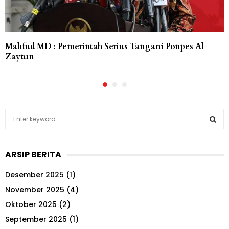
Mahfud MD : Pemerintah Serius Tangani Ponpes Al
Zaytun
S
e
a
S
r
ARSIP BERITA
c
E
h
Desember 2025
(1)
f
A
o
November 2025
(4)
r
R
Oktober 2025
(2)
:
September 2025
(1)
C