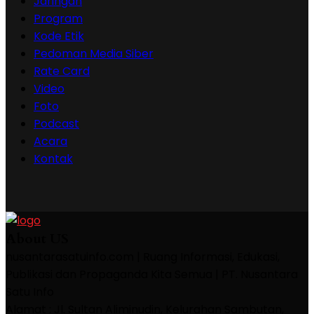
Jaringan
Program
Kode Etik
Pedoman Media Siber
Rate Card
Video
Foto
Podcast
Acara
Kontak
About US
nusantarasatuinfo.com | Ruang Informasi, Edukasi,
Publikasi dan Propaganda Kita Semua | PT. Nusantara
Satu Info
Alamat : Jl. Sultan Aliminudin, Kelurahan Sambutan,