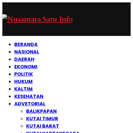
BERANDA
NASIONAL
DAERAH
EKONOMI
POLITIK
HUKUM
KALTIM
KESEHATAN
ADVETORIAL
BALIKPAPAN
KUTAI TIMUR
KUTAI BARAT