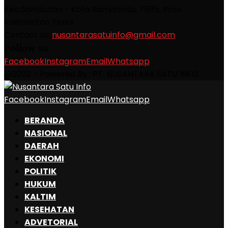
Kec.Sambutan - Kota Samarinda, 75115, Prov.
Kalimantan Timur
Contact us:
nusantarasatuinfo@gmail.com
Follow us
Facebook
Instagram
Email
Whatsapp
@2022 - Powered By : PT. NUSANTARA SATU INFO
Facebook
Instagram
Email
Whatsapp
BERANDA
NASIONAL
DAERAH
EKONOMI
POLITIK
HUKUM
KALTIM
KESEHATAN
ADVETORIAL