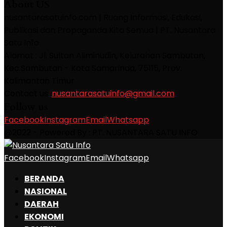
About US
nusantarasatuinfo.com | Ruang Informasi, Edukasi,
Publikasi dan Propaganda Kita Semua | PT. Nusantara
Satu Info
Alamat : Jl. Sultan Aliminudin, Kelurahan Sambutan,
Kec.Sambutan - Kota Samarinda, 75115, Prov.
Kalimantan Timur
Contact us:
nusantarasatuinfo@gmail.com
Follow us
Facebook
Instagram
Email
Whatsapp
@2022 - Powered By : PT. NUSANTARA SATU INFO
Facebook
Instagram
Email
Whatsapp
BERANDA
NASIONAL
DAERAH
EKONOMI