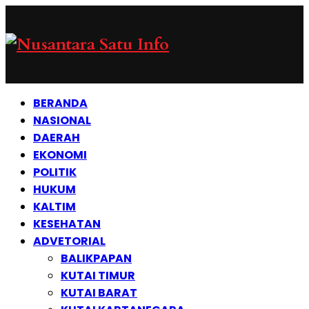
BERANDA
NASIONAL
DAERAH
EKONOMI
POLITIK
HUKUM
KALTIM
KESEHATAN
ADVETORIAL
BALIKPAPAN
KUTAI TIMUR
KUTAI BARAT