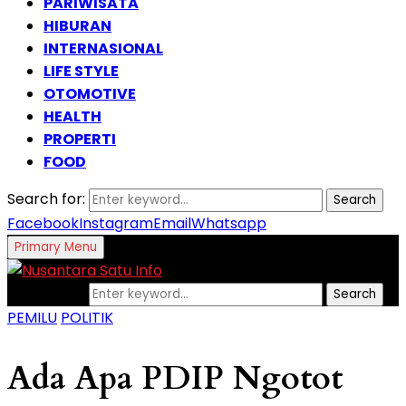
PARIWISATA
HIBURAN
INTERNASIONAL
LIFE STYLE
OTOMOTIVE
HEALTH
PROPERTI
FOOD
Search for:
Search
Facebook
Instagram
Email
Whatsapp
Primary Menu
Search for:
Search
PEMILU
POLITIK
Ada Apa PDIP Ngotot