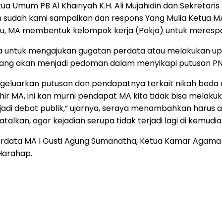
Umum PB Al Khairiyah K.H. Ali Mujahidin dan Sekretaris 
n sudah kami sampaikan dan respons Yang Mulia Ketua MA
u, MA membentuk kelompok kerja (Pokja) untuk merespon
inya untuk mengajukan gugatan perdata atau melakukan u
ang akan menjadi pedoman dalam menyikapi putusan PN Jak
geluarkan putusan dan pendapatnya terkait nikah beda a
r MA, ini kan murni pendapat MA kita tidak bisa melakuka
 jadi debat publik,” ujarnya, seraya menambahkan harus
kan, agar kejadian serupa tidak terjadi lagi di kemudian
erdata MA I Gusti Agung Sumanatha, Ketua Kamar Agama
 Harahap.