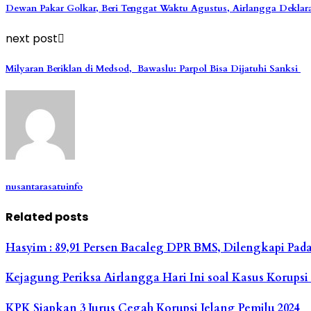
Dewan Pakar Golkar, Beri Tenggat Waktu Agustus, Airlangga Deklara
next post
Milyaran Beriklan di Medsod, Bawaslu: Parpol Bisa Dijatuhi Sanksi
nusantarasatuinfo
Related posts
Hasyim : 89,91 Persen Bacaleg DPR BMS, Dilengkapi Pad
Kejagung Periksa Airlangga Hari Ini soal Kasus Korups
KPK Siapkan 3 Jurus Cegah Korupsi Jelang Pemilu 2024