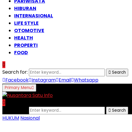
PARIWISATA
HIBURAN
INTERNASIONAL
LIFE STYLE
OTOMOTIVE
HEALTH
PROPERTI
FOOD
Search for:
Search
Facebook
Instagram
Email
Whatsapp
Primary Menu
Search for:
Search
HUKUM
Nasional