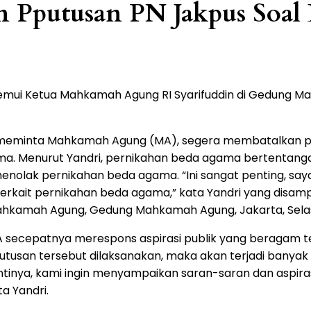
n Pputusan PN Jakpus Soal
mui Ketua Mahkamah Agung RI Syarifuddin di Gedung Mah
o meminta Mahkamah Agung (MA), segera membatalkan pu
. Menurut Yandri, pernikahan beda agama bertentanga
enolak pernikahan beda agama. “Ini sangat penting, saya 
terkait pernikahan beda agama,” kata Yandri yang disamp
ahkamah Agung, Gedung Mahkamah Agung, Jakarta, Selasa
MA secepatnya merespons aspirasi publik yang beragam t
putusan tersebut dilaksanakan, maka akan terjadi banya
“Intinya, kami ingin menyampaikan saran-saran dan aspi
a Yandri.