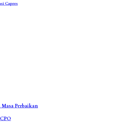
si Capres
a Masa Perbaikan
i CPO