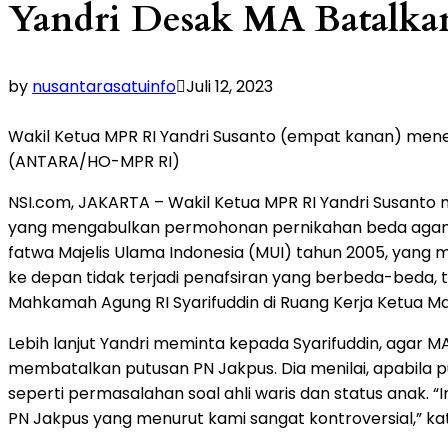
Yandri Desak MA Batalka
by
nusantarasatuinfo
Juli 12, 2023
Wakil Ketua MPR RI Yandri Susanto (empat kanan) mene
(ANTARA/HO-MPR RI)
NSI.com, JAKARTA – Wakil Ketua MPR RI Yandri Susant
yang mengabulkan permohonan pernikahan beda agama
fatwa Majelis Ulama Indonesia (MUI) tahun 2005, yang m
ke depan tidak terjadi penafsiran yang berbeda-beda, 
Mahkamah Agung RI Syarifuddin di Ruang Kerja Ketua M
Lebih lanjut Yandri meminta kepada Syarifuddin, agar 
membatalkan putusan PN Jakpus. Dia menilai, apabila 
seperti permasalahan soal ahli waris dan status anak. 
PN Jakpus yang menurut kami sangat kontroversial,” kat