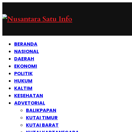
BERANDA
NASIONAL
DAERAH
EKONOMI
POLITIK
HUKUM
KALTIM
KESEHATAN
ADVETORIAL
BALIKPAPAN
KUTAI TIMUR
KUTAI BARAT