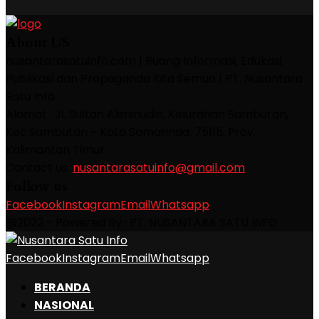
About US
nusantarasatuinfo.com | Ruang Informasi, Edukasi,
Publikasi dan Propaganda Kita Semua | PT. Nusantara
Satu Info
Alamat : Jl. Sultan Aliminudin, Kelurahan Sambutan,
Kec.Sambutan - Kota Samarinda, 75115, Prov.
Kalimantan Timur
Contact us:
nusantarasatuinfo@gmail.com
Follow us
Facebook
Instagram
Email
Whatsapp
@2022 - Powered By : PT. NUSANTARA SATU INFO
Facebook
Instagram
Email
Whatsapp
BERANDA
NASIONAL