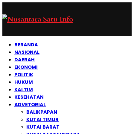
BERANDA
NASIONAL
DAERAH
EKONOMI
POLITIK
HUKUM
KALTIM
KESEHATAN
ADVETORIAL
BALIKPAPAN
KUTAI TIMUR
KUTAI BARAT