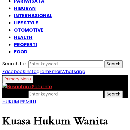
PARIWISATA
HIBURAN
INTERNASIONAL
LIFE STYLE
OTOMOTIVE
HEALTH
PROPERTI
FOOD
Search for:
Search
Facebook
Instagram
Email
Whatsapp
Primary Menu
Search for:
Search
HUKUM
PEMILU
Kuasa Hukum Wanita