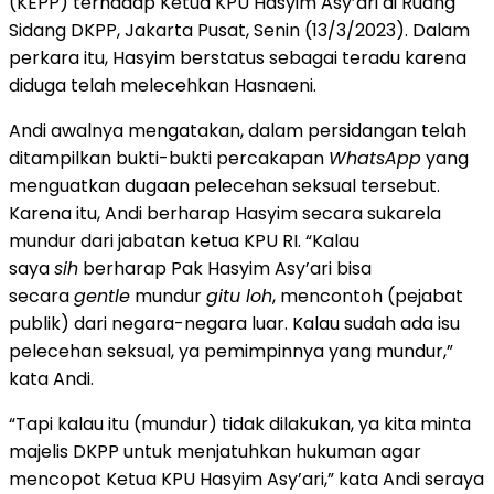
(KEPP) terhadap Ketua KPU Hasyim Asy’ari di Ruang
Sidang DKPP, Jakarta Pusat, Senin (13/3/2023). Dalam
perkara itu, Hasyim berstatus sebagai teradu karena
diduga telah melecehkan Hasnaeni.
Andi awalnya mengatakan, dalam persidangan telah
ditampilkan bukti-bukti percakapan
WhatsApp
yang
menguatkan dugaan pelecehan seksual tersebut.
Karena itu, Andi berharap Hasyim secara sukarela
mundur dari jabatan ketua KPU RI. “Kalau
saya
sih
berharap Pak Hasyim Asy’ari bisa
secara
gentle
mundur
gitu loh
, mencontoh (pejabat
publik) dari negara-negara luar. Kalau sudah ada isu
pelecehan seksual, ya pemimpinnya yang mundur,”
kata Andi.
“Tapi kalau itu (mundur) tidak dilakukan, ya kita minta
majelis DKPP untuk menjatuhkan hukuman agar
mencopot Ketua KPU Hasyim Asy’ari,” kata Andi seraya