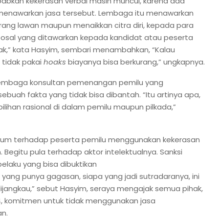
babkan kekerasan verbal masih muncul, karena ada
enawarkan jasa tersebut. Lembaga itu menawarkan
rang lawan maupun menaikkan citra diri, kepada para
oposal yang ditawarkan kepada kandidat atau peserta
ak,” kata Hasyim, sembari menambahkan, “Kalau
 tidak pakai
hoaks
biayanya bisa berkurang,” ungkapnya.
 lembaga konsultan pemenangan pemilu yang
sebuah fakta yang tidak bisa dibantah. “Itu artinya apa,
ilihan rasional di dalam pemilu maupun pilkada,”
ukum terhadap peserta pemilu menggunakan kekerasan
. Begitu pula terhadap aktor intelektualnya. Sanksi
elaku yang bisa dibuktikan
a yang punya gagasan, siapa yang jadi sutradaranya, ini
jangkau,” sebut Hasyim, seraya mengajak semua pihak,
4, komitmen untuk tidak menggunakan jasa
n.