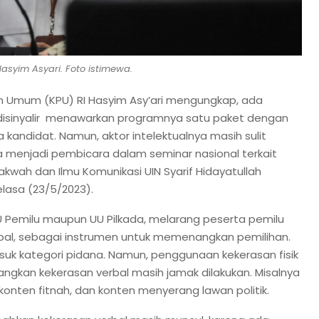
asyim Asyari. Foto istimewa.
an Umum (KPU) RI Hasyim Asy’ari mengungkap, ada
isinyalir menawarkan programnya satu paket dengan
andidat. Namun, aktor intelektualnya masih sulit
ika menjadi pembicara dalam seminar nasional terkait
akwah dan Ilmu Komunikasi UIN Syarif Hidayatullah
elasa (23/5/2023).
emilu maupun UU Pilkada, melarang peserta pemilu
bal, sebagai instrumen untuk memenangkan pemilihan.
uk kategori pidana. Namun, penggunaan kekerasan fisik
dangkan kekerasan verbal masih jamak dilakukan. Misalnya
nten fitnah, dan konten menyerang lawan politik.