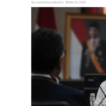
by
nusantarasatuinfo
Mei 24, 2023