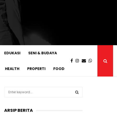
EDUKASI
SENI & BUDAYA
HEALTH
PROPERTI
FOOD
S
e
a
S
r
ARSIP BERITA
c
E