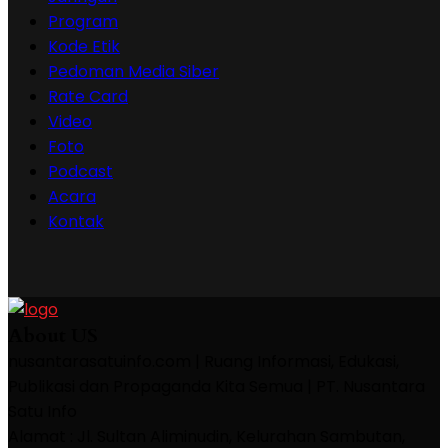
Program
Kode Etik
Pedoman Media Siber
Rate Card
Video
Foto
Podcast
Acara
Kontak
About US
nusantarasatuinfo.com | Ruang Informasi, Edukasi,
Publikasi dan Propaganda Kita Semua | PT. Nusantara
Satu Info
Alamat : Jl. Sultan Aliminudin, Kelurahan Sambutan,