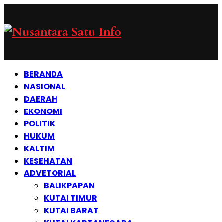
BERANDA
NASIONAL
DAERAH
EKONOMI
POLITIK
HUKUM
KALTIM
KESEHATAN
ADVETORIAL
BALIKPAPAN
KUTAI TIMUR
KUTAI BARAT