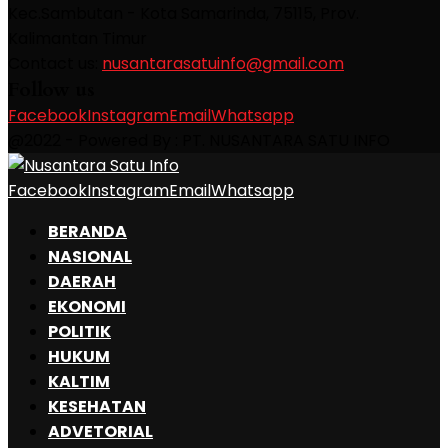
Kec.Sambutan - Kota Samarinda, 75115, Prov.
Kalimantan Timur
Contact us:
nusantarasatuinfo@gmail.com
Follow us
Facebook
Instagram
Email
Whatsapp
@2022 - Powered By : PT. NUSANTARA SATU INFO
Facebook
Instagram
Email
Whatsapp
BERANDA
NASIONAL
DAERAH
EKONOMI
POLITIK
HUKUM
KALTIM
KESEHATAN
ADVETORIAL