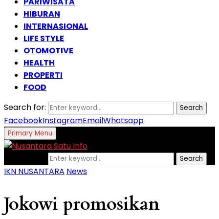
PARIWISATA
HIBURAN
INTERNASIONAL
LIFE STYLE
OTOMOTIVE
HEALTH
PROPERTI
FOOD
Search for:
Search
Facebook
Instagram
Email
Whatsapp
Primary Menu
Search for:
Search
IKN NUSANTARA
News
Jokowi promosikan