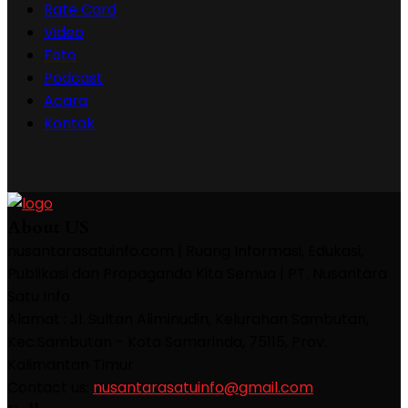
Rate Card
Video
Foto
Podcast
Acara
Kontak
About US
nusantarasatuinfo.com | Ruang Informasi, Edukasi,
Publikasi dan Propaganda Kita Semua | PT. Nusantara
Satu Info
Alamat : Jl. Sultan Aliminudin, Kelurahan Sambutan,
Kec.Sambutan - Kota Samarinda, 75115, Prov.
Kalimantan Timur
Contact us:
nusantarasatuinfo@gmail.com