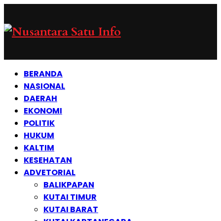
BERANDA
NASIONAL
DAERAH
EKONOMI
POLITIK
HUKUM
KALTIM
KESEHATAN
ADVETORIAL
BALIKPAPAN
KUTAI TIMUR
KUTAI BARAT