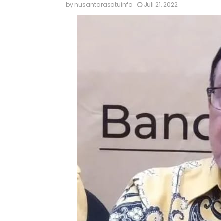
by
nusantarasatuinfo
Juli 21, 2022