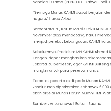
Nahdlatul Ulama (PBNU) K.H. Yahya Cholil 
“Semoga Munas KAHMI dapat berjalan den
negara,” harap Akbar.
Sementara itu, Ketua Majelis Etik KAHMI J
November 2022 mendatang, harus membaw
menjadi perekat kebangsaan. KAHMI harus
Sebelumnya, Presidium MN KAHMI Ahmad Riz
Tengah, dapat menghasilkan rekomendasi 
Jakarta itu berpesan, agar KAHMI Sulteng
mungkin untuk para peserta munas.
Tercatat peserta aktif pada Munas KAHMI
keseluruhan diperkarakan sebanyak 6.000 o
akan digelar Munas Forum Alumni HMI-Wati 
Sumber : Antaranews | Editor : Suarno