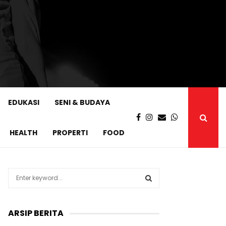
EDUKASI
SENI & BUDAYA
HEALTH
PROPERTI
FOOD
S
e
a
S
r
ARSIP BERITA
c
E